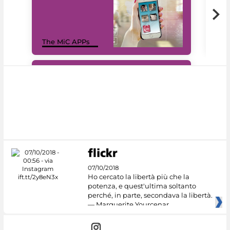
MiC
The MiC APPs
net
#DiscoverMiC
07/10/2018
Ho cercato la libertà più che la
potenza, e quest'ultima soltanto
perché, in parte, secondava la libertà.
— Marguerite Yourcenar