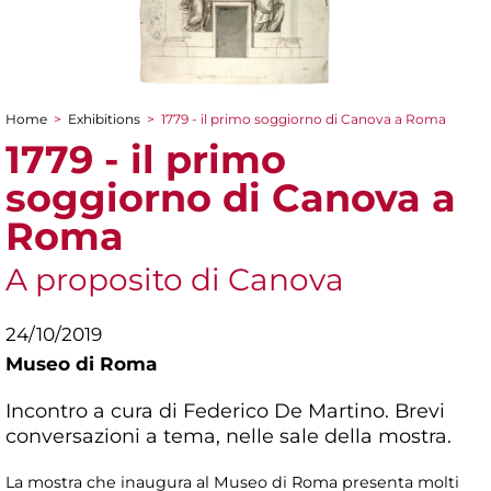
Home
>
Exhibitions
>
1779 - il primo soggiorno di Canova a Roma
You are here
1779 - il primo
soggiorno di Canova a
Roma
A proposito di Canova
24/10/2019
Museo di Roma
Incontro a cura di Federico De Martino. Brevi
conversazioni a tema, nelle sale della mostra.
La mostra che inaugura al Museo di Roma presenta molti