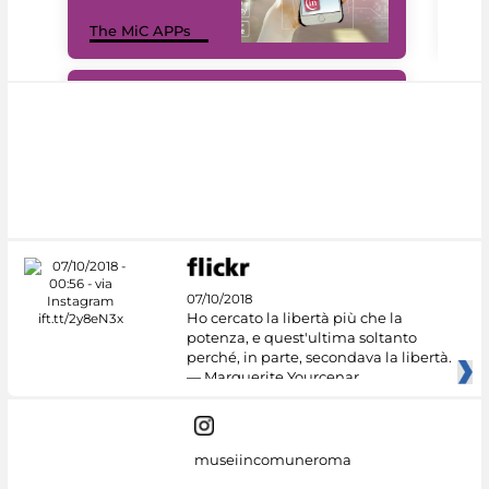
MiC
The MiC APPs
net
#DiscoverMiC
07/10/2018
Ho cercato la libertà più che la
potenza, e quest'ultima soltanto
perché, in parte, secondava la libertà.
— Marguerite Yourcenar
museiincomuneroma