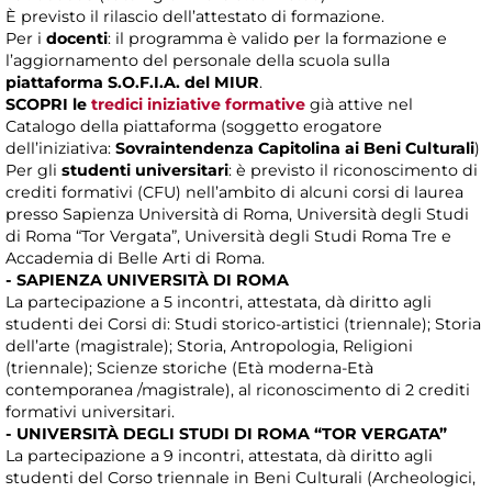
È previsto il rilascio dell’attestato di formazione.
Per i
docenti
: il programma è valido per la formazione e
l’aggiornamento del personale della scuola sulla
piattaforma S.O.F.I.A. del MIUR
.
SCOPRI le
tredici iniziative formative
già attive nel
Catalogo della piattaforma (soggetto erogatore
dell’iniziativa:
Sovraintendenza Capitolina ai Beni Culturali
)
Per gli
studenti universitari
: è previsto il riconoscimento di
crediti formativi (CFU) nell’ambito di alcuni corsi di laurea
presso Sapienza Università di Roma, Università degli Studi
di Roma “Tor Vergata”, Università degli Studi Roma Tre e
Accademia di Belle Arti di Roma.
- SAPIENZA UNIVERSITÀ DI ROMA
La partecipazione a 5 incontri, attestata, dà diritto agli
studenti dei Corsi di: Studi storico-artistici (triennale); Storia
dell’arte (magistrale); Storia, Antropologia, Religioni
(triennale); Scienze storiche (Età moderna-Età
contemporanea /magistrale), al riconoscimento di 2 crediti
formativi universitari.
- UNIVERSITÀ DEGLI STUDI DI ROMA “TOR VERGATA”
La partecipazione a 9 incontri, attestata, dà diritto agli
studenti del Corso triennale in Beni Culturali (Archeologici,