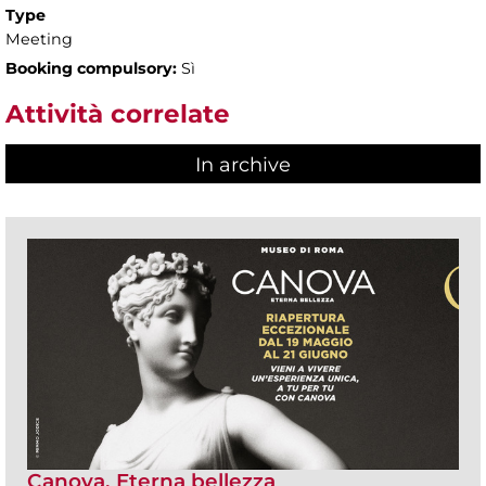
Type
Meeting
Booking compulsory:
Sì
Attività correlate
In archive
Canova. Eterna bellezza