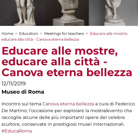
Home
>
Education
>
Meetings for teachers
>
Educare alle mostre,
You are here
educare alla città - Canova eterna bellezza
Educare alle mostre,
educare alla città -
Canova eterna bellezza
12/11/2019
Museo di Roma
Incontro sul tema
Canova eterna bellezza
a cura di Federico
De Martino; l’occasione per esplorare la mostra/evento che
raccoglie alcune delle più importanti opere del celebre
scultore, conservate in prestigiosi musei internazionali.
#EducaRoma