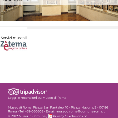
Servizi museali
Leggi le recensioni su:
Museo di Roma
Museo di Roma, Piazza San Pantaleo, 10 - Piazza Navona, 2 - 00186
Roma - Tel. +39 060608 - Email: museodiroma@comune.roma.it
© 2017 Musei in Comune
/
Privacy
/
Exclusions of