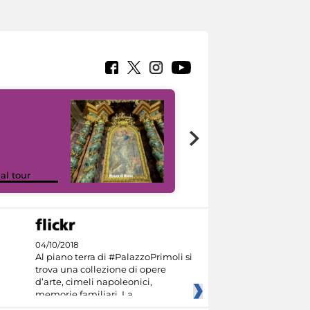
Google Arts &
ual tour
Culture
04/10/2018
Al piano terra di #PalazzoPrimoli si
trova una collezione di opere
d’arte, cimeli napoleonici,
memorie familiari. La