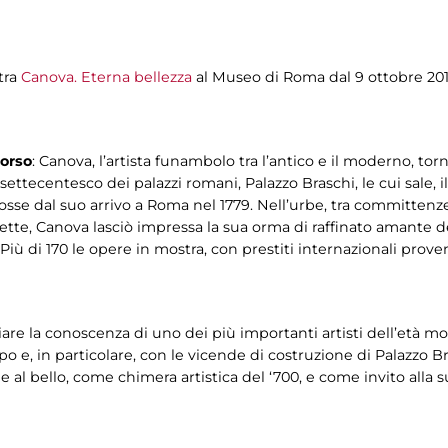
tra
Canova. Eterna bellezza
al Museo di Roma dal 9 ottobre 201
corso
: Canova, l’artista funambolo tra l’antico e il moderno, t
ù settecentesco dei palazzi romani, Palazzo Braschi, le cui sale,
mosse dal suo arrivo a Roma nel 1779. Nell’urbe, tra committenze,
nnette, Canova lasciò impressa la sua orma di raffinato amante 
 Più di 170 le opere in mostra, con prestiti internazionali prov
iare la conoscenza di uno dei più importanti artisti dell’età m
po e, in particolare, con le vicende di costruzione di Palazzo B
 al bello, come chimera artistica del ‘700, e come invito alla s