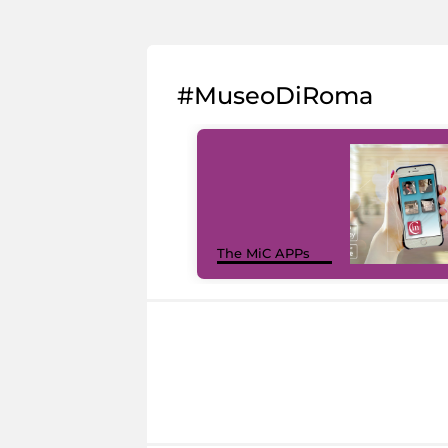
#MuseoDiRoma
The MiC APPs