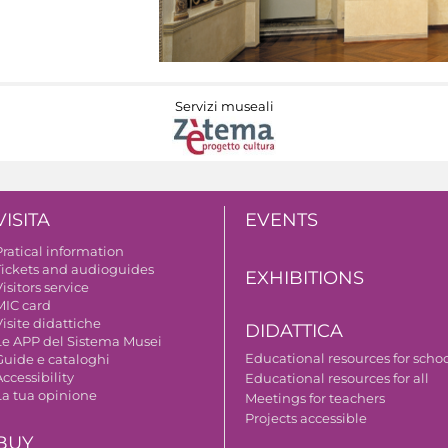
Servizi museali
VISITA
EVENTS
Pratical information
Tickets and audioguides
EXHIBITIONS
isitors service
MIC card
isite didattiche
DIDATTICA
Le APP del Sistema Musei
Educational resources for scho
Guide e cataloghi
ccessibility
Educational resources for all
La tua opinione
Meetings for teachers
Projects accessible
BUY