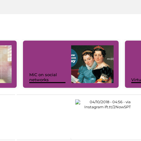
MiC on social
networks
Virt