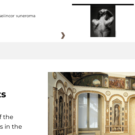
eiincomuneroma
ts
f the
s in the