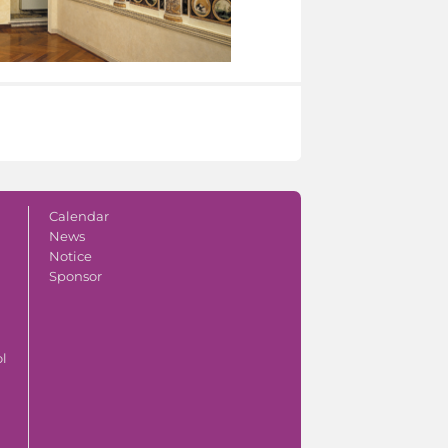
Calendar
News
Notice
Sponsor
ol