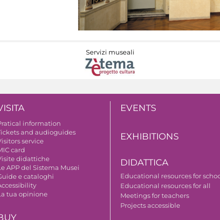
Servizi museali
VISITA
EVENTS
Pratical information
Tickets and audioguides
EXHIBITIONS
isitors service
MIC card
isite didattiche
DIDATTICA
Le APP del Sistema Musei
Educational resources for scho
Guide e cataloghi
ccessibility
Educational resources for all
La tua opinione
Meetings for teachers
Projects accessible
BUY