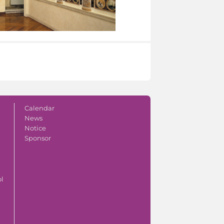
Calendar
News
Notice
Sponsor
ol