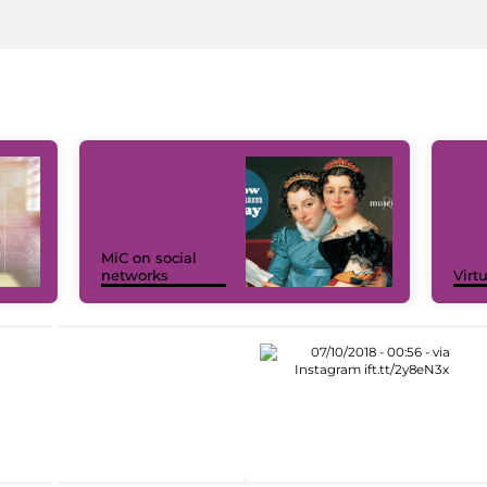
MiC on social
networks
Virt