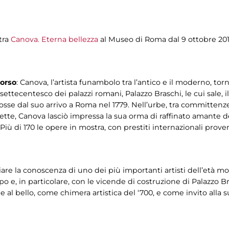
tra
Canova. Eterna bellezza
al Museo di Roma dal 9 ottobre 201
corso
: Canova, l’artista funambolo tra l’antico e il moderno, t
ù settecentesco dei palazzi romani, Palazzo Braschi, le cui sale,
mosse dal suo arrivo a Roma nel 1779. Nell’urbe, tra committenze,
nnette, Canova lasciò impressa la sua orma di raffinato amante 
 Più di 170 le opere in mostra, con prestiti internazionali prov
iare la conoscenza di uno dei più importanti artisti dell’età m
po e, in particolare, con le vicende di costruzione di Palazzo B
 al bello, come chimera artistica del ‘700, e come invito alla s