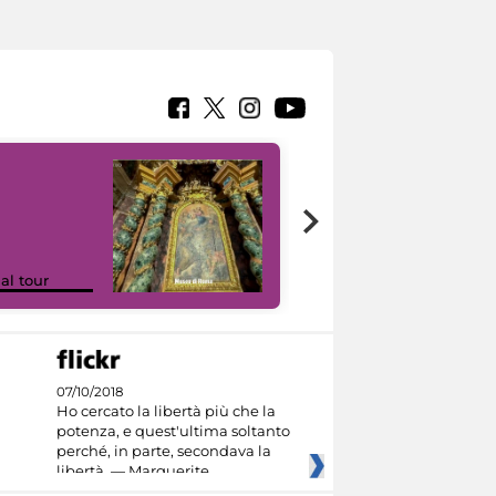
Google Arts &
ual tour
Culture
07/10/2018
Ho cercato la libertà più che la
potenza, e quest'ultima soltanto
perché, in parte, secondava la
libertà. — Marguerite