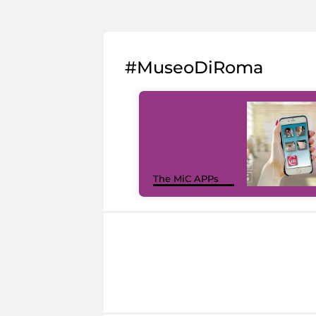
#MuseoDiRoma
The MiC APPs