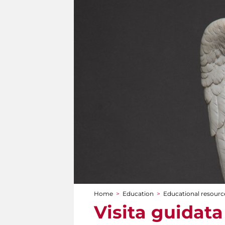
Home
>
Education
>
Educational resource
You are here
Visita guidata