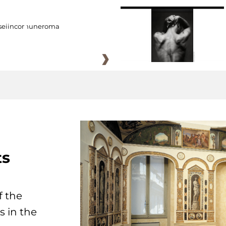
eiincomuneroma
ts
f the
s in the