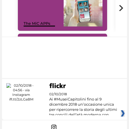
MiC
The MiC APPs
net
#DiscoverMiC
02/10/2018
Ai #MuseiCapitolini fino al 9
dicembre 2018 un’occasione unica
per ripercorrere la storia degli ultimi
tre concili dell’età moderna con