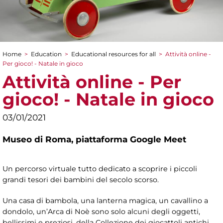
Home
>
Education
>
Educational resources for all
>
Attività online -
You are here
Per gioco! - Natale in gioco
Attività online - Per
gioco! - Natale in gioco
03/01/2021
Museo di Roma,
piattaforma Google Meet
Un percorso virtuale tutto dedicato a scoprire i piccoli
grandi tesori dei bambini del secolo scorso.
Una casa di bambola, una lanterna magica, un cavallino a
dondolo, un’Arca di Noè sono solo alcuni degli oggetti,
bellissimi e preziosi, della Collezione dei giocattoli antichi