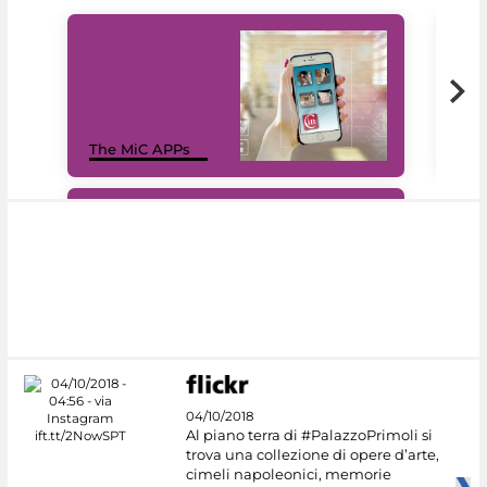
MiC
The MiC APPs
net
#DiscoverMiC
04/10/2018
Al piano terra di #PalazzoPrimoli si
trova una collezione di opere d’arte,
cimeli napoleonici, memorie