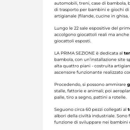
automobili, treni, case di bambola, b
di trasporto per bambini e giochi di 
artigianale (filande, cucine in ghisa,
Lungo le 22 sale espositive del pr
accolgono giocattoli reali ma anche v
giocattoli esposti.
LA PRIMA SEZIONE è dedicata al
te
bambola, con un’installazione site s
alta quattro piani - costruita artigi
ascensore funzionante realizzato con
Procedendo, si possono ammirare
g
stalle, fattorie e animali; poi aeropl
palle, tiro a segno, pattini a rotelle.
Seguono circa 60 pezzi collegati al
t
albori della civiltà industriale. Sono
funzione di sviluppare nei bambini 