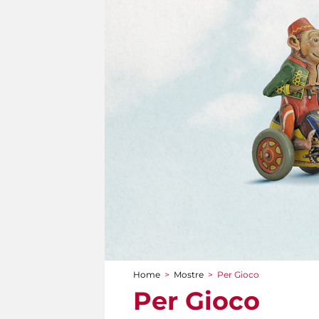
Home
>
Mostre
>
Per Gioco
Tu sei qui
Per Gioco