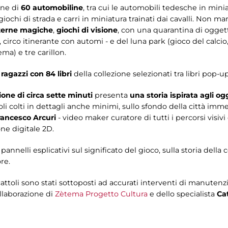
one di
60 automobiline
, tra cui le automobili tedesche in minia
giochi di strada e carri in miniatura trainati dai cavalli. Non m
terne magiche
,
giochi di visione
, con una quarantina di oggetti
, circo itinerante con automi - e del luna park (gioco del calc
ema) e tre carillon.
 ragazzi con 84 libri
della collezione selezionati tra libri pop-up,
one di circa sette minuti
presenta
una storia ispirata agli og
li colti in dettagli anche minimi, sullo sfondo della città immer
rancesco Arcuri
- video maker curatore di tutti i percorsi visiv
ne digitale 2D.
annelli esplicativi sul significato del gioco, sulla storia della
re.
cattoli sono stati sottoposti ad accurati interventi di manutenz
llaborazione di
Zètema Progetto Cultura
e dello specialista
Ca