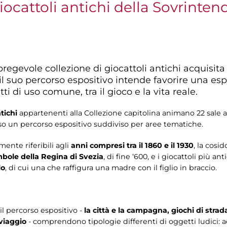
iocattoli antichi della Sovrinte
regevole collezione di giocattoli antichi acquisita
l suo percorso espositivo intende favorire una espo
ti di uso comune, tra il gioco e la vita reale.
tichi
appartenenti alla Collezione capitolina animano 22 sale 
so un percorso espositivo suddiviso per aree tematiche.
ente riferibili agli
anni compresi tra il 1860 e il 1930
, la cosi
bole della Regina di Svezia
, di fine ‘600, e i giocattoli più an
lo
, di cui una che raffigura una madre con il figlio in braccio.
a il percorso espositivo -
la città e la campagna, giochi di strada
 viaggio
- comprendono tipologie differenti di oggetti ludici: aerei