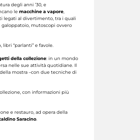
tura degli anni ’30, e
ancano le
macchine a vapore
,
 legati al divertimento, tra i quali
io, galoppatoio, mutoscopi ovvero
 libri “parlanti” e favole.
getti della collezione
: in un mondo
sa nelle sue attività quotidiane. Il
i della mostra –con due tecniche di
 collezione, con informazioni più
ione e restauro, ad opera della
taldino Saracino
.