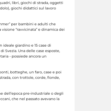
dri, libri, giochi di strada, oggetti
olo), giochi didattici sul lavoro
ammer” per bambini e adulti che
a visione “ravvicinata” e dinamica dei
n ideale giardino e 15 case di
 di Svezia. Una delle case esposte,
ietaria - possiede ancora un
e ponti, botteghe, un faro, case e poi
strada, con trottole, corde, fionde,
che dell’epoca pre-industriale o degli
 meccani, che nel passato avevano la