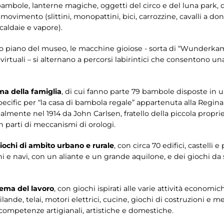
ambole, lanterne magiche, oggetti del circo e del luna park, qua
movimento (slittini, monopattini, bici, carrozzine, cavalli a dond
 caldaie e vapore).
imo piano del museo, le macchine gioiose - sorta di “Wunderk
irtuali – si alternano a percorsi labirintici che consentono un
ma della famiglia
, di cui fanno parte 79 bambole disposte in u
pecific per “la casa di bambola regale” appartenuta alla Regina
analmente nel 1914 da John Carlsen, fratello della piccola propr
 parti di meccanismi di orologi.
iochi di ambito urbano e rurale
, con circa 70 edifici, castelli 
ani e navi, con un aliante e un grande aquilone, e dei giochi da 
ema del lavoro
, con giochi ispirati alle varie attività economi
 filande, telai, motori elettrici, cucine, giochi di costruzioni e
competenze artigianali, artistiche e domestiche.