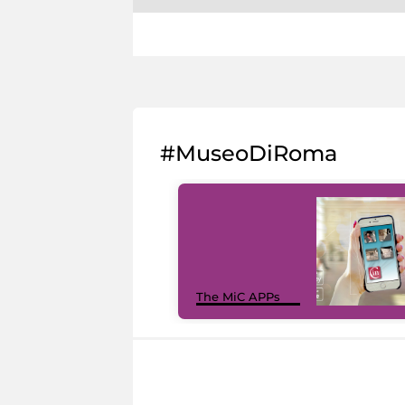
#MuseoDiRoma
The MiC APPs