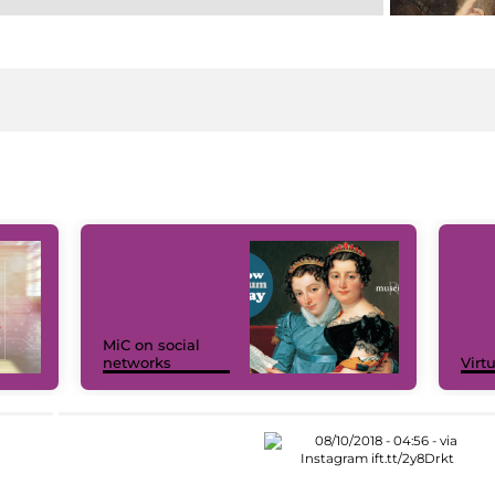
MiC on social
networks
Virt