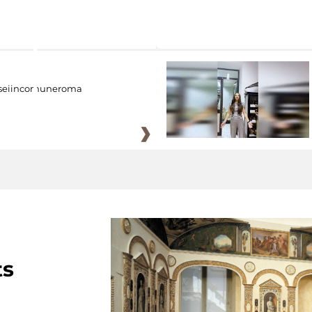
eiincomuneroma
ts