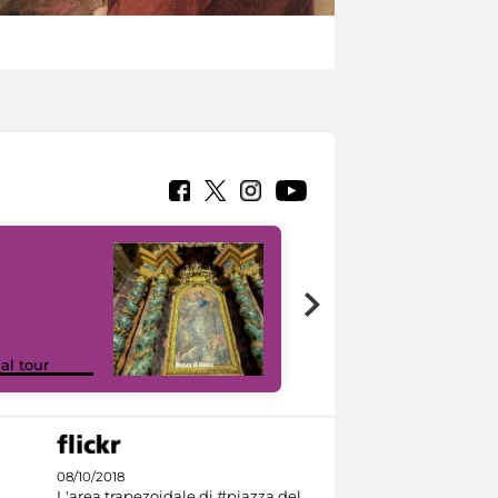
Google Arts &
ual tour
Culture
08/10/2018
L'area trapezoidale di #piazza del