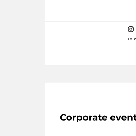
mus
Corporate even