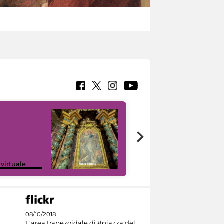
Google Arts &
 virtuale
Culture
08/10/2018
L'area trapezoidale di #piazza del