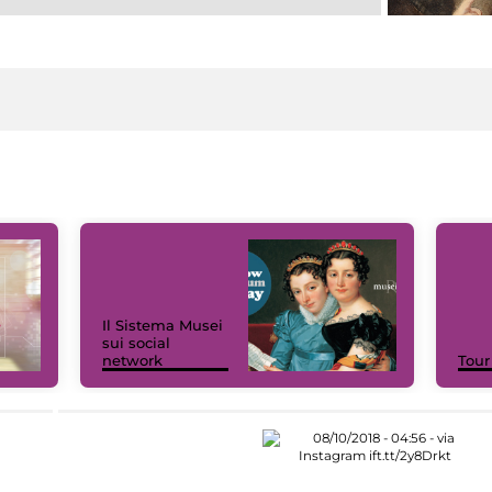
Il Sistema Musei
sui social
network
Tour