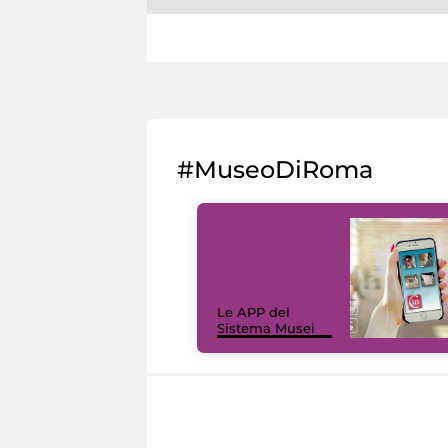
#MuseoDiRoma
Le APP del
Sistema Musei