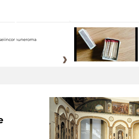
eiincomuneroma
e