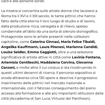
card e alle persone sorde.
La mostra si concentra sulle artiste donne che lavorano a
Roma tra il XVI e il XIX secolo, le tante pittrici che hanno
fatto della città eterna il loro luogo di studio e di lavoro,
dalla produzione ricca, variegata e di rilievo, spesso
condannate all’oblio da una sorta di
silenzio
storiografico.
Protagoniste sono le artiste presenti nelle collezioni
capitoline, come
Caterina Ginnasi, Maria Felice Tibaldi,
Angelika Kauffmann, Laura Piranesi, Marianna Candidi,
Louise Seidler, Emma Gaggiotti
,
oltre a una selezione
significativa di artiste attive in città come
Lavinia Fontana,
Artemisia Gentileschi, Maddalena Corvina, Giovanna
Garzoni
,
e molte altre il cui corpus si sta ricostruendo in
questi ultimi decenni di ricerca. Il percorso espositivo si
snoda attraverso circa 130 opere e descrive il progressivo
inserimento delle pittrici nel mercato nazionale e
internazionale, con il faticoso conseguimento del pieno
accesso alla formazione e alle più importanti istituzioni della
città (Accademia di San Luca, Virtuosi del Pantheon).