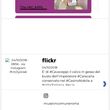
MiC
The MiC APPs
net
#DiscoverMiC
04/10/2018
E' di #Cavaceppi il calco in gesso del
busto dell’imperatore #Caracalla
conservato nel #CasinoNobile a
#VillaTorlonia. Per la
museiincomuneroma