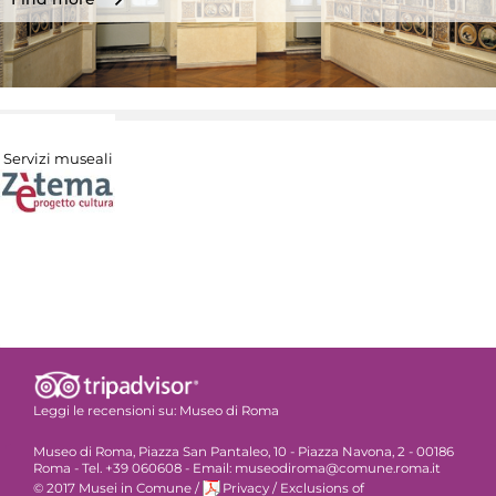
Servizi museali
Leggi le recensioni su:
Museo di Roma
Museo di Roma, Piazza San Pantaleo, 10 - Piazza Navona, 2 - 00186
Roma - Tel. +39 060608 - Email: museodiroma@comune.roma.it
© 2017 Musei in Comune
/
Privacy
/
Exclusions of