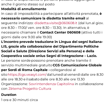
anche il giorno stesso sul posto
Modalità di annullamento
In caso di impossibilità a partecipare all’attività prenotata,
è
necessario comunicare la disdetta tramite email
al
seguente indirizzo:
disdetta.visite@060608.it
(dal lun.al giov.
ore 8.30 – 17.00/ ven. ore 8.30 – 13.30). In alternativa, è
necessario chiamare il
Contact Center 060608
(attivo tutti i
giorni dalle ore 9.00 alle 19.00)
L'incontro prevede traduzione in Lingua dei segni italiana-
LIS, grazie alla collaborazione del Dipartimento Politiche
Sociali e Salute (Direzione Servizi alla Persona) e della
Cooperativa sociale onlus Segni di Integrazione – Lazio.
Le persone sorde possono prenotare anche tramite il
servizio multimediale gratuito
CGS Comunicazione Globale
per Sordi di Roma Capitale -
collegandosi al
sito
https://cgs.veasyt.com/
dal lunedì al venerdì dalle ore 8.30
alle ore 18.30 e il sabato dalle ore 8.30 alle ore 13.30
Organizzazione:
Sovrintendenza Capitolina
in collaborazione
con
Zètema Progetto Cultura
Duration
1 ora e 30 minuti circa