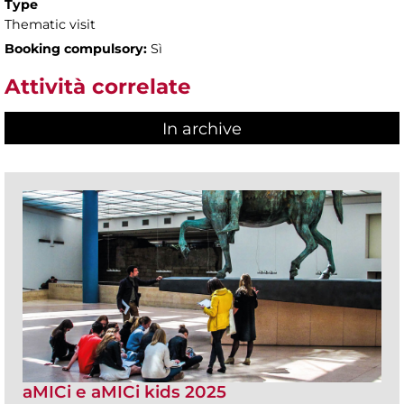
Type
Thematic visit
Booking compulsory:
Sì
Attività correlate
In archive
aMICi e aMICi kids 2025