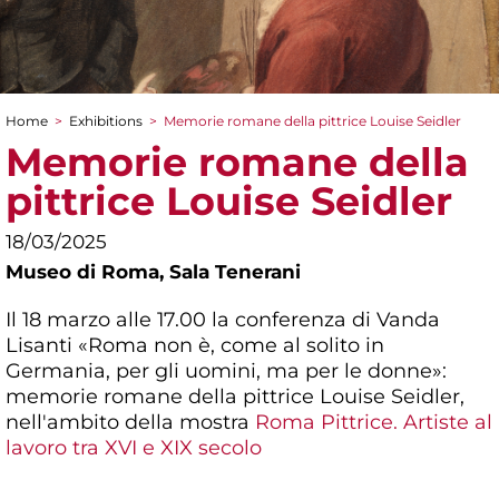
Home
>
Exhibitions
>
Memorie romane della pittrice Louise Seidler
You are here
Memorie romane della
pittrice Louise Seidler
18/03/2025
Museo di Roma,
Sala Tenerani
Il 18 marzo alle 17.00 la conferenza di Vanda
Lisanti «Roma non è, come al solito in
Germania, per gli uomini, ma per le donne»:
memorie romane della pittrice Louise Seidler,
nell'ambito della mostra
Roma Pittrice. Artiste al
lavoro tra XVI e XIX secolo