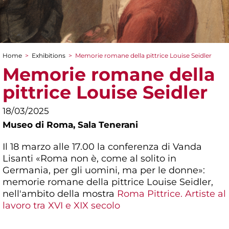
Home
>
Exhibitions
>
Memorie romane della pittrice Louise Seidler
You are here
Memorie romane della
pittrice Louise Seidler
18/03/2025
Museo di Roma,
Sala Tenerani
Il 18 marzo alle 17.00 la conferenza di Vanda
Lisanti «Roma non è, come al solito in
Germania, per gli uomini, ma per le donne»:
memorie romane della pittrice Louise Seidler,
nell'ambito della mostra
Roma Pittrice. Artiste al
lavoro tra XVI e XIX secolo