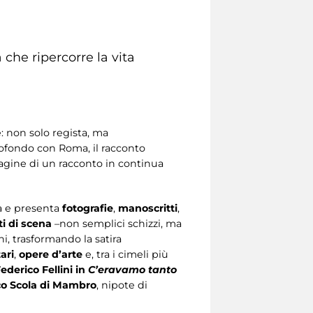
che ripercorre la vita
e: non solo regista, ma
rofondo con Roma, il racconto
pagine di un racconto in continua
tà e presenta
fotografie
,
manoscritti
,
i di scena
–non semplici schizzi, ma
ni, trasformando la satira
ari
,
opere d’arte
e, tra i cimeli più
ederico Fellini in
C’eravamo tanto
o Scola di Mambro
, nipote di