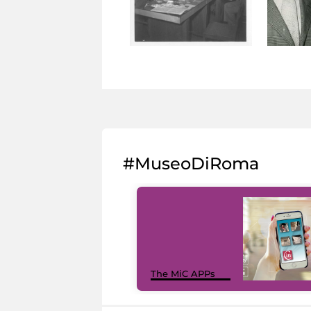
#MuseoDiRoma
The MiC APPs