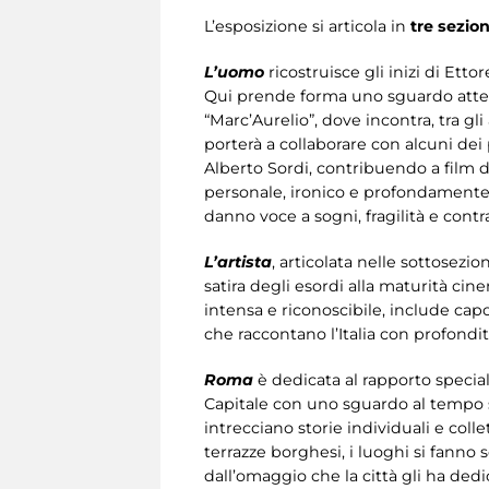
L’esposizione si articola in
tre sezion
L’uomo
ricostruisce gli inizi di Etto
Qui prende forma uno sguardo attent
“Marc’Aurelio”, dove incontra, tra gli
porterà a collaborare con alcuni dei 
Alberto Sordi, contribuendo a film 
personale, ironico e profondamente ci
danno voce a sogni, fragilità e contr
L’artista
, articolata nelle sottosezio
satira degli esordi alla maturità cin
intensa e riconoscibile, include ca
che raccontano l’Italia con profondit
Roma
è dedicata al rapporto speciale
Capitale con uno sguardo al tempo st
intrecciano storie individuali e colle
terrazze borghesi, i luoghi si fanno
dall’omaggio che la città gli ha dedi