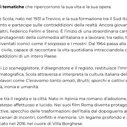
i
tematiche
che ripercorrono la sua vita e la sua opera.
re Scola, nato nel 1931 a Trevico, e la sua formazione tra il Sud I
o e partecipe sulle contraddizioni della realtà. Ancora giova
 altri, Federico Fellini e Steno. È l’inizio di una straordinaria c
protagonisti della commedia all’italiana e a lavorare, tra radio
diventati iconici come
Il sorpasso
e
I mostri
. Dal 1964 passa all
vile, capace di raccontare la vita quotidiana intrecciandola co
addizioni di un intero Paese.
ni
Lo sceneggiatore
,
Il disegnatore
e
Il regista
, restituisce l’
ematografica, Scola attraversa e interpreta la cultura italiana de
polavori come
C’eravamo tanto amati
,
Brutti, sporchi e cattivi
à, ironia e umanità.
 tra il regista e la città. Nato in Irpinia ma romano d’adozione
esso affettuoso e lucido. Nei suoi film Roma diventa protagoni
ttive, specchio delle trasformazioni dell’Italia dal dopoguerra ai 
 scenari di incontri, conflitti e memorie. Un legame profondo e
cato nel 2016 nel cuore di Villa Borghese.