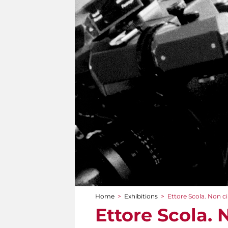
Home
>
Exhibitions
>
Ettore Scola. Non ci
You are here
Ettore Scola. 