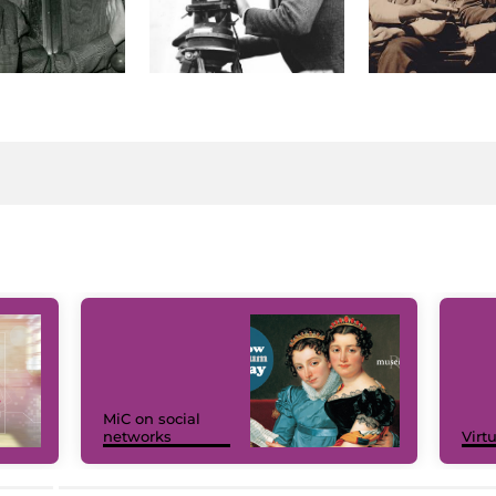
MiC on social
networks
Virt