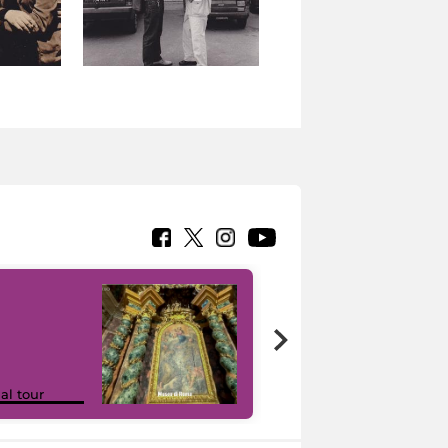
Google Arts &
ual tour
Culture