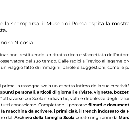
ella scomparsa, il Museo di Roma ospita la mostra 
ta.
sandro Nicosia
nazione, restituendo un ritratto ricco e sfaccettato dell’autor
osservatore del suo tempo. Dalle radici a Trevico al legame p
in un viaggio fatto di immagini, parole e suggestioni, come le 
 prima, la rassegna svela un aspetto intimo della sua creativi
appunti personali
,
articoli di giornali e riviste
,
vignette
,
bozzett
attraverso cui Scola studiava tic, volti e debolezze degli italia
e tutti conosciamo. Completano il percorso
filmati e document
,
la macchina da scrivere
,
i primi ciak
,
il trench indossato da F
no dall’
Archivio della famiglia Scola
curato negli anni da
Marc