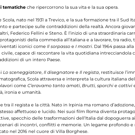
i
tematiche
che ripercorrono la sua vita e la sua opera.
re Scola, nato nel 1931 a Trevico, e la sua formazione tra il Sud I
o e partecipe sulle contraddizioni della realtà. Ancora giova
 altri, Federico Fellini e Steno. È l’inizio di una straordinaria c
protagonisti della commedia all’italiana e a lavorare, tra radio
diventati iconici come
Il sorpasso
e
I mostri
. Dal 1964 passa all
vile, capace di raccontare la vita quotidiana intrecciandola co
addizioni di un intero Paese.
ni
Lo sceneggiatore
,
Il disegnatore
e
Il regista
, restituisce l’
ematografica, Scola attraversa e interpreta la cultura italiana de
polavori come
C’eravamo tanto amati
,
Brutti, sporchi e cattivi
à, ironia e umanità.
 tra il regista e la città. Nato in Irpinia ma romano d’adozione
esso affettuoso e lucido. Nei suoi film Roma diventa protagoni
ttive, specchio delle trasformazioni dell’Italia dal dopoguerra ai 
 scenari di incontri, conflitti e memorie. Un legame profondo e
cato nel 2016 nel cuore di Villa Borghese.