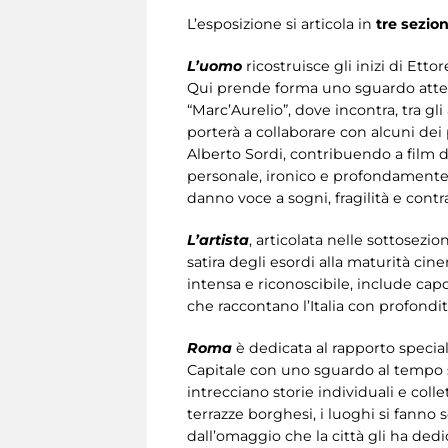
L’esposizione si articola in
tre sezion
L’uomo
ricostruisce gli inizi di Etto
Qui prende forma uno sguardo attent
“Marc’Aurelio”, dove incontra, tra gli
porterà a collaborare con alcuni dei 
Alberto Sordi, contribuendo a film 
personale, ironico e profondamente ci
danno voce a sogni, fragilità e contr
L’artista
, articolata nelle sottosezio
satira degli esordi alla maturità cin
intensa e riconoscibile, include ca
che raccontano l’Italia con profondit
Roma
è dedicata al rapporto speciale
Capitale con uno sguardo al tempo st
intrecciano storie individuali e colle
terrazze borghesi, i luoghi si fanno
dall’omaggio che la città gli ha dedi