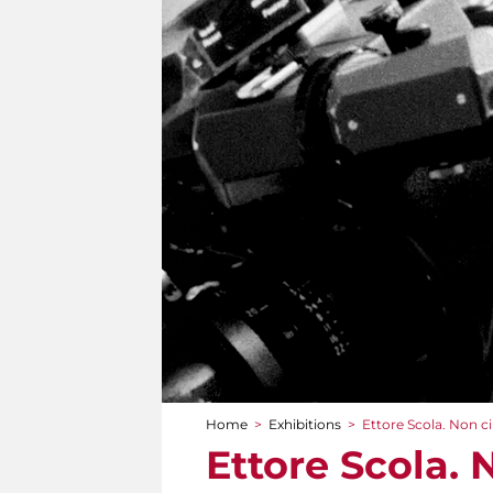
Home
>
Exhibitions
>
Ettore Scola. Non ci
You are here
Ettore Scola. 