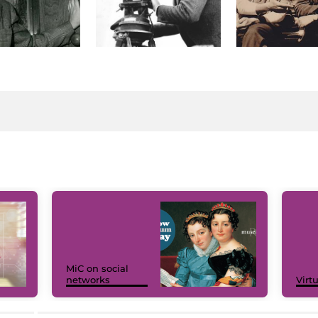
MiC on social
networks
Virt