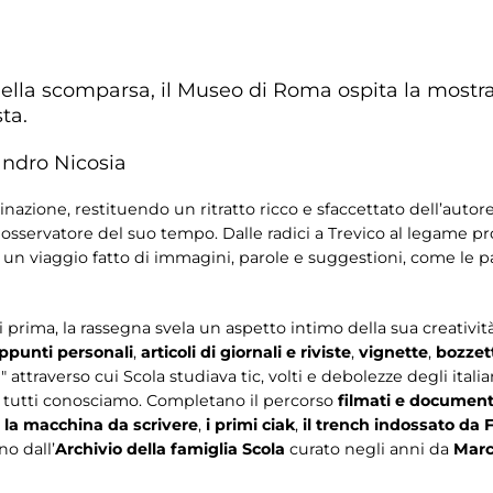
ella scomparsa, il Museo di Roma ospita la mostra 
ta.
sandro Nicosia
nazione, restituendo un ritratto ricco e sfaccettato dell’autor
osservatore del suo tempo. Dalle radici a Trevico al legame p
in un viaggio fatto di immagini, parole e suggestioni, come le 
 prima, la rassegna svela un aspetto intimo della sua creativi
appunti personali
,
articoli di giornali e riviste
,
vignette
,
bozzett
attraverso cui Scola studiava tic, volti e debolezze degli italia
e tutti conosciamo. Completano il percorso
filmati e document
,
la macchina da scrivere
,
i primi ciak
,
il trench indossato da F
no dall’
Archivio della famiglia Scola
curato negli anni da
Marc