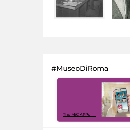
#MuseoDiRoma
The MiC APPs