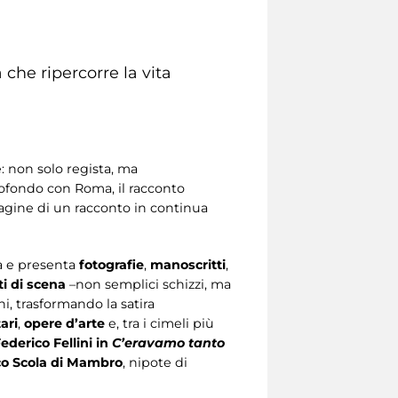
che ripercorre la vita
e: non solo regista, ma
rofondo con Roma, il racconto
pagine di un racconto in continua
tà e presenta
fotografie
,
manoscritti
,
i di scena
–non semplici schizzi, ma
ni, trasformando la satira
ari
,
opere d’arte
e, tra i cimeli più
ederico Fellini in
C’eravamo tanto
o Scola di Mambro
, nipote di