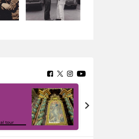
Google Arts &
ual tour
Culture