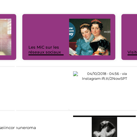
Les MiC sur les
réseaux sociaux
Visit
eiincomuneroma