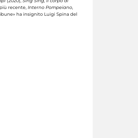
mpi
(2020),
Sing Sing, il corpo di
o più recente,
Interno Pompeiano
,
tribune» ha insignito Luigi Spina del