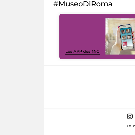
#MuseoDiRoma
Les APP des MiC
mus