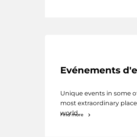
Evénements d'e
Unique events in some o
most extraordinary place
world.
Find more