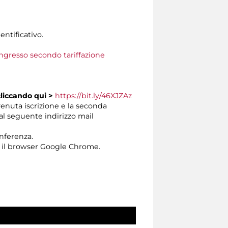
entificativo.
 ingresso secondo tariffazione
cliccando
qui >
https://bit.ly/46XJZAz
venuta iscrizione e la seconda
dal seguente indirizzo mail
onferenza.
 il browser Google Chrome.