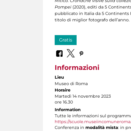
Mitico. Cronache visive sulla collez
Pompei
(2020), editi da 5 Continent
pubblicato in Italia da 5 Continents 
titolo di miglior fotografo dell’anno.
Gratis
Informazioni
Lieu
Museo di Roma
Horaire
Martedì 14 novembre 2023
ore 16.30
Information
Tutte le informazioni sul programma 
https://scuole.museiincomuneroma.i
Conferenza in
modalità mista
: in p