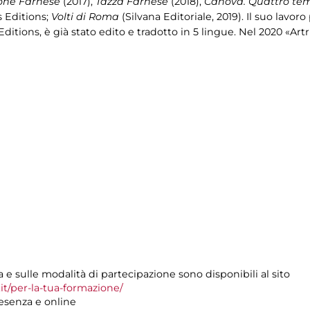
ione Farnese
(2017),
Tazza Farnese
(2018),
Canova. Quattro te
s Editions;
Volti di Roma
(Silvana Editoriale, 2019). Il suo lavor
Editions, è già stato edito e tradotto in 5 lingue. Nel 2020 «Ar
e sulle modalità di partecipazione sono disponibili al sito
t/per-la-tua-formazione/
resenza e online