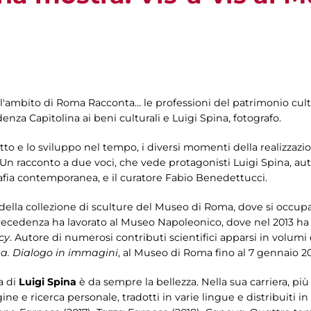
l'ambito di Roma Racconta… le professioni del patrimonio cult
za Capitolina ai beni culturali e Luigi Spina, fotografo.
tto e lo sviluppo nel tempo, i diversi momenti della realizzazion
. Un racconto a due voci, che vede protagonisti Luigi Spina, a
rafia contemporanea, e il curatore Fabio Benedettucci.
della collezione di sculture del Museo di Roma, dove si occupa
 precedenza ha lavorato al Museo Napoleonico, dove nel 2013 ha
cy
. Autore di numerosi contributi scientifici apparsi in volumi e
ina. Dialogo in immagini
, al Museo di Roma fino al 7 gennaio 2
a di
Luigi Spina
è da sempre la bellezza. Nella sua carriera, più
ne e ricerca personale, tradotti in varie lingue e distribuiti in 