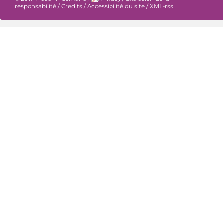
responsabilité
/
Credits
/
Accessibilité du site
/
XML-rss