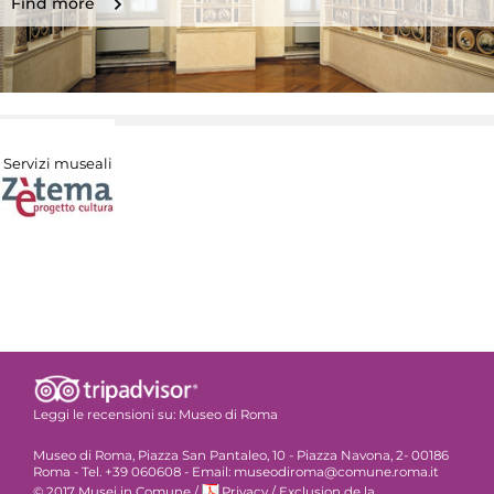
Find more
Servizi museali
Leggi le recensioni su:
Museo di Roma
Museo di Roma, Piazza San Pantaleo, 10 - Piazza Navona, 2- 00186
Roma - Tel. +39 060608 - Email: museodiroma@comune.roma.it
© 2017 Musei in Comune
/
Privacy
/
Exclusion de la