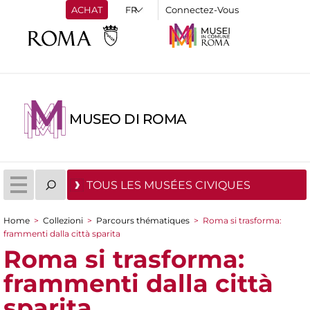
ACHAT
Connectez-Vous
MUSEO DI ROMA
TOUS LES MUSÉES CIVIQUES
Home
>
Collezioni
>
Parcours thématiques
>
Roma si trasforma:
You are here
frammenti dalla città sparita
Roma si trasforma:
frammenti dalla città
sparita