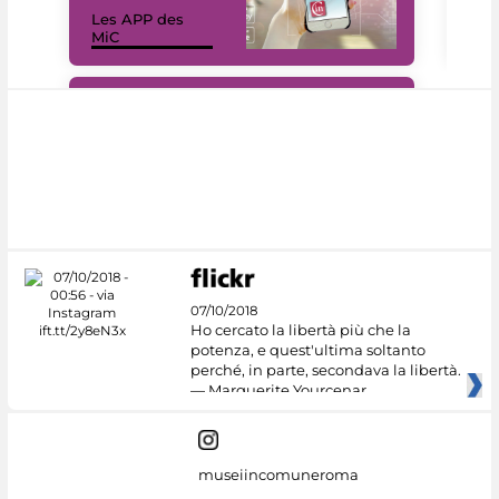
Les APP des
Les
MiC
rés
#DiscoverMiC
07/10/2018
Ho cercato la libertà più che la
potenza, e quest'ultima soltanto
perché, in parte, secondava la libertà.
— Marguerite Yourcenar
museiincomuneroma