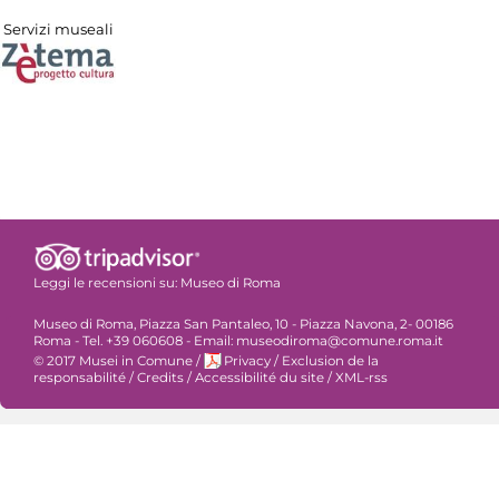
Servizi museali
Leggi le recensioni su:
Museo di Roma
Museo di Roma, Piazza San Pantaleo, 10 - Piazza Navona, 2- 00186
Roma - Tel. +39 060608 - Email: museodiroma@comune.roma.it
© 2017 Musei in Comune
/
Privacy
/
Exclusion de la
responsabilité
/
Credits
/
Accessibilité du site
/
XML-rss