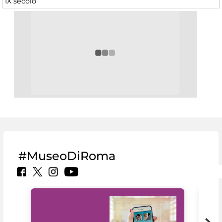
IX secolo
#MuseoDiRoma