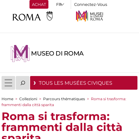
ACHAT
Connectez-Vous
MUSEO DI ROMA
TOUS LES MUSÉES CIVIQUES
Home
>
Collezioni
>
Parcours thématiques
>
Roma si trasforma:
You are here
frammenti dalla città sparita
Roma si trasforma:
frammenti dalla città
sparita