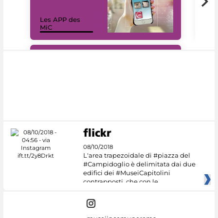
Les APP des
Les
MiC
rés
#DiscoverMiC
08/10/2018
L'area trapezoidale di #piazza del
#Campidoglio è delimitata dai due
edifici dei #MuseiCapitolini
contrapposti, che con le