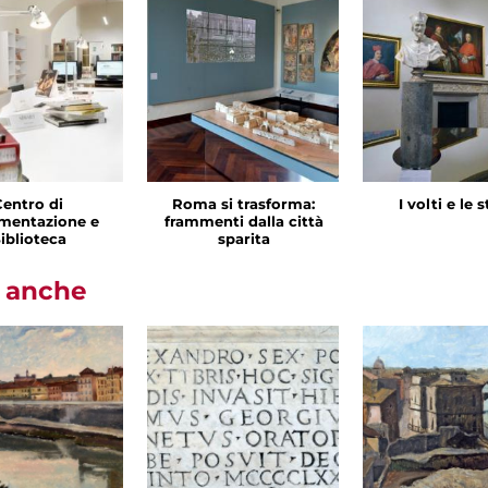
Centro di
Roma si trasforma:
I volti e le 
mentazione e
frammenti dalla città
iblioteca
sparita
i anche