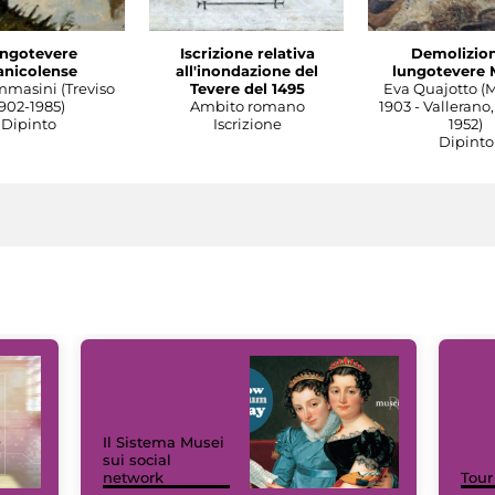
ngotevere
Iscrizione relativa
Demolizion
anicolense
all'inondazione del
lungotevere 
mmasini (Treviso
Tevere del 1495
Eva Quajotto (
902-1985)
Ambito romano
1903 - Vallerano,
Dipinto
Iscrizione
1952)
Dipinto
Il Sistema Musei
sui social
network
Tour