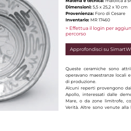
Materia e tecnica:
maiolica a s
Dimensioni:
5,5 x 25,2 x 10 cm
Provenienza:
Foro di Cesare
Inventario:
MR 17460
> Effettua il login per aggi
percorso
Approfondisci su Simart
Queste ceramiche sono attri
operavano maestranze locali e 
di produzione.
Alcuni reperti provengono dal
Apollo, interessati dalle demo
Mare, o da zone limitrofe, c
Verità. Altre sono venute alla