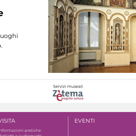
e
 luoghi
.
Servizi museali
VISITA
EVENTI
Informazioni pratiche
Biglietti e audioguide