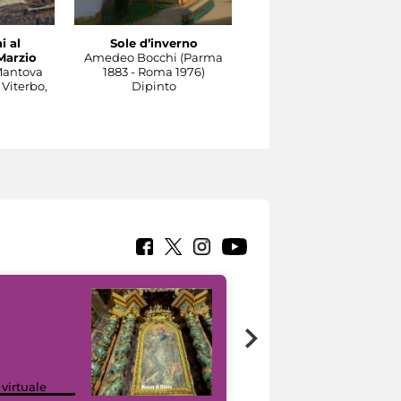
i al
Sole d’inverno
Il Tevere a Castel
Marzio
Amedeo Bocchi (Parma
Sant'Angelo
Mantova
1883 - Roma 1976)
Carlo Socrate (Mezzana
 Viterbo,
Dipinto
Bigli, Pavia, 1889 - Rom
1967)
Dipinto
Google Arts &
 virtuale
Culture