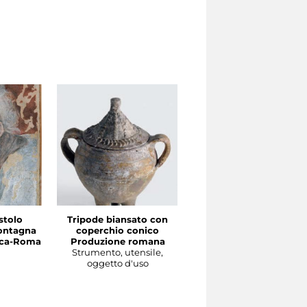
stolo
Tripode biansato con
Gourgolette
ontagna
coperchio conico
Produzione magrebin
irca-Roma
Produzione romana
Strumento, utensile,
Strumento, utensile,
oggetto d'uso
oggetto d'uso