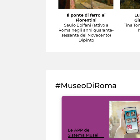
Il ponte di ferro ai
Lu
Fiorentini
Gi
Saulo Epifani (attivo a
Tina To
Roma negli anni quaranta-
1
sessanta del Novecento)
Dipinto
#MuseoDiRoma
Le APP del
Sistema Musei