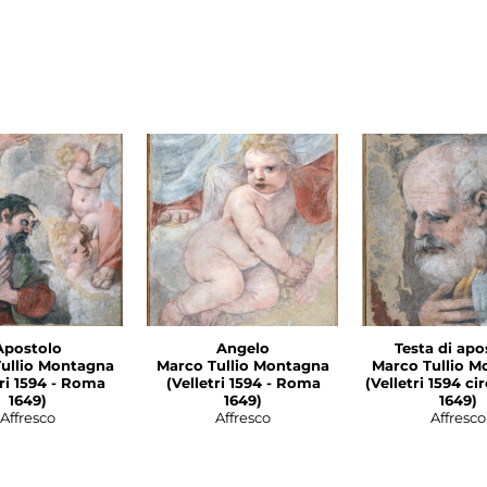
Apostolo
Angelo
Testa di apo
ullio Montagna
Marco Tullio Montagna
Marco Tullio M
1594 - Roma
(Velletri 1594 - Roma
(Velletri 1594 c
1649)
1649)
1649)
Affresco
Affresco
Affresco