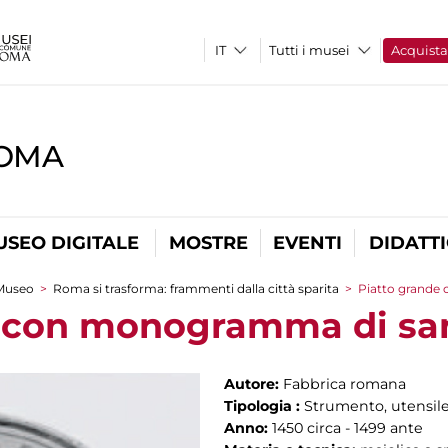
Tutti i musei
Acquist
ROMA
USEO DIGITALE
MOSTRE
EVENTI
DIDATT
Museo
>
Roma si trasforma: frammenti dalla città sparita
>
Piatto grande
e con monogramma di sa
Autore:
Fabbrica romana
Tipologia :
Strumento, utensile
Anno:
1450 circa - 1499 ante