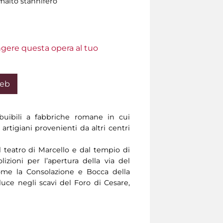
malto stannifero
ungere questa opera al tuo
Web
buibili a fabbriche romane in cui
artigiani provenienti da altri centri
 teatro di Marcello e dal tempio di
lizioni per l’apertura della via del
ome la Consolazione e Bocca della
 luce negli scavi del Foro di Cesare,