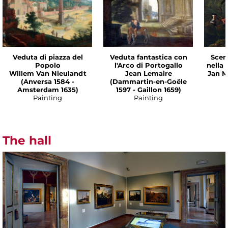
Veduta di piazza del
Veduta fantastica con
Scen
Popolo
l'Arco di Portogallo
nella
Willem Van Nieulandt
Jean Lemaire
Jan M
(Anversa 1584 -
(Dammartin-en-Goële
Amsterdam 1635)
1597 - Gaillon 1659)
Painting
Painting
The hall