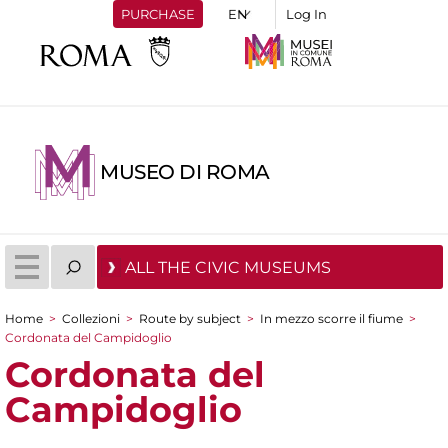
PURCHASE
Log In
MUSEO DI ROMA
ALL THE CIVIC MUSEUMS
Home
>
Collezioni
>
Route by subject
>
In mezzo scorre il fiume
>
You are here
Cordonata del Campidoglio
Cordonata del
Campidoglio