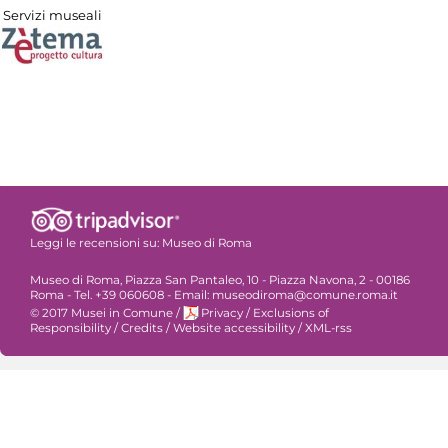
Servizi museali
Leggi le recensioni su:
Museo di Roma
Museo di Roma, Piazza San Pantaleo, 10 - Piazza Navona, 2 - 00186
Roma - Tel. +39 060608 - Email: museodiroma@comune.roma.it
© 2017 Musei in Comune
/
Privacy
/
Exclusions of
Responsibility
/
Credits
/
Website accessibility
/
XML-rss