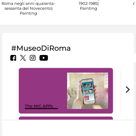
Roma negli anni quaranta-
1902-1985)
A
sessanta del Novecento)
Painting
Painting
#MuseoDiRoma
MiC
The MiC APPs
net