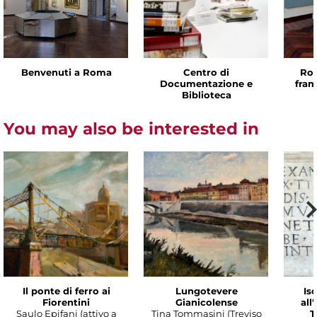
Benvenuti a Roma
Centro di
Rom
Documentazione e
fram
Biblioteca
You may also be interested in
Il ponte di ferro ai
Lungotevere
Isc
Fiorentini
Gianicolense
all
Saulo Epifani (attivo a
Tina Tommasini (Treviso
T