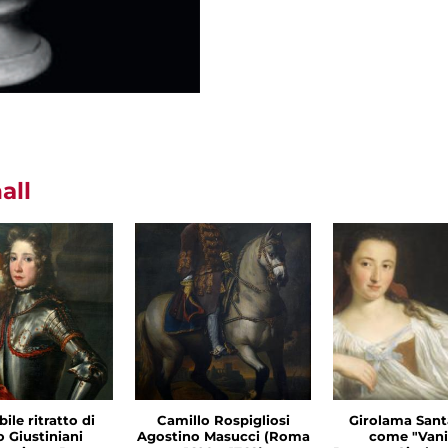
all
ile ritratto di
Camillo Rospigliosi
Girolama San
o Giustiniani
Agostino Masucci (Roma
come "Vani