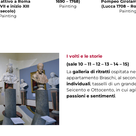
a attivo a Roma
1690 – 1768)
Pompeo Girolam
VII e inizio XIII
Painting
(Lucca 1708 – R
secolo)
Paintin
Painting
I volti e le storie
(sale 10 – 11 – 12 – 13 – 14 – 15)
La
galleria di ritratti
ospitata ne
appartamento Braschi, al secon
individuali
, tasselli di un gran
Seicento e Ottocento, in cui a
passioni e sentimenti
.