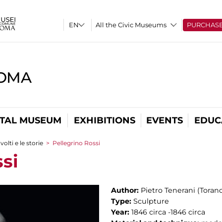
All the Civic Museums
PURCHAS
ROMA
ITAL MUSEUM
EXHIBITIONS
EVENTS
EDUC
 volti e le storie
>
Pellegrino Rossi
si
Author:
Pietro Tenerani (Torano
Type:
Sculpture
Year:
1846 circa -1846 circa