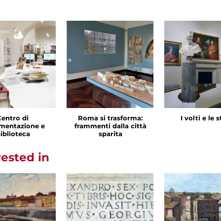
Centro di
Roma si trasforma:
I volti e le 
mentazione e
frammenti dalla città
iblioteca
sparita
rested in