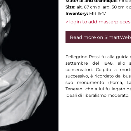
Material and technique:
model
Size:
alt. 67 cm x larg. 50 cm x 
Inventory:
MR 1547
> login to add masterpieces 
Read more on SimartWeb
Pellegrino Rossi fu alla guida
settembre del 1848, allo 
conservatori. Colpito a mor
successivo, è ricordato dai bust
suo monumento (Roma, La G
Tenerani che a lui fu legato d
ideali di liberalismo moderato.