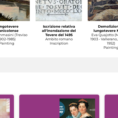
ngotevere
Iscrizione relativa
Demolizion
anicolense
all'inondazione del
lungotevere 
mmasini (Treviso
Tevere del 1495
Eva Quajotto (
902-1985)
Ambito romano
1903 - Vallerano,
Painting
Inscription
1952)
Paintin