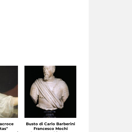
tacroce
Busto di Carlo Barberini
Busto del cardinale
tas"
Francesco Mochi
Maurizio di Savoia