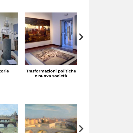
storie
Trasformazioni politiche
La festa in piazza
e nuova società