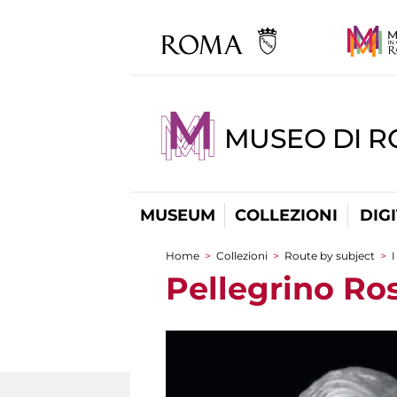
MUSEO DI 
MUSEUM
COLLEZIONI
DIG
Home
>
Collezioni
>
Route by subject
>
I
You are here
Pellegrino Ros