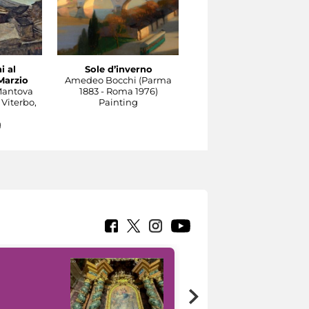
i al
Sole d’inverno
Il Tevere a Castel
Marzio
Amedeo Bocchi (Parma
Sant'Angelo
Mantova
1883 - Roma 1976)
Carlo Socrate (Mezzana
 Viterbo,
Painting
Bigli, Pavia, 1889 - Rom
1967)
g
Painting