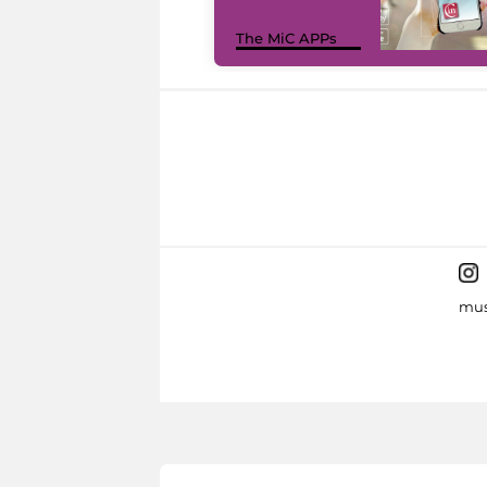
The MiC APPs
mus