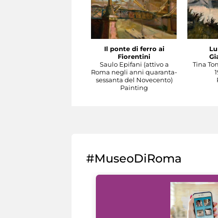
Il ponte di ferro ai
Lu
Fiorentini
Gi
Saulo Epifani (attivo a
Tina To
Roma negli anni quaranta-
1
sessanta del Novecento)
Painting
#MuseoDiRoma