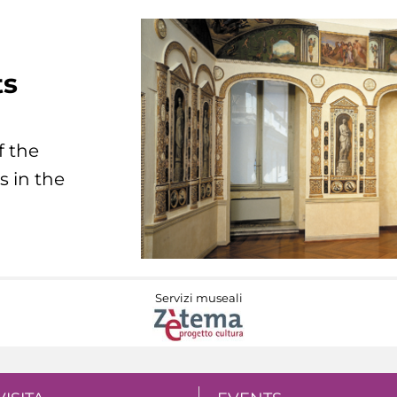
ts
f the
s in the
Servizi museali