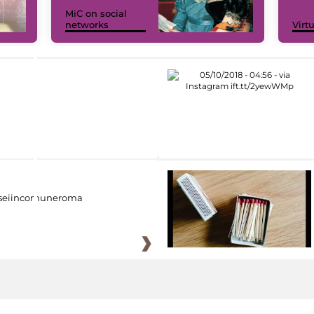
MiC on social
networks
Virt
eiincomuneroma