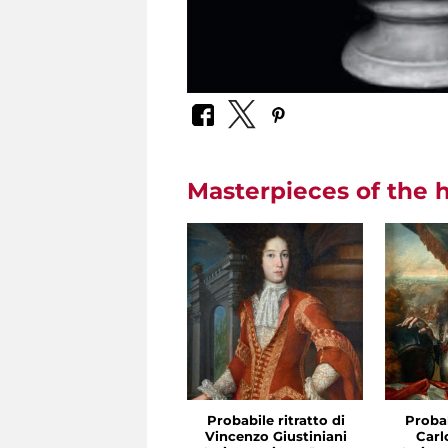
Masterpieces of the h
Probabile ritratto di
Probab
Vincenzo Giustiniani
Carl