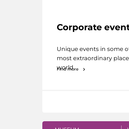
Corporate even
Unique events in some o
most extraordinary place
world.
Find more