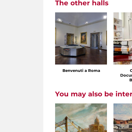
The other halls
Benvenuti a Roma
Docu
B
You may also be inte