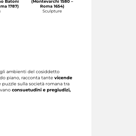
o Batoni
(Montevarchi 1580 –
François Duquesnoy
oma 1787)
Roma 1654)
(Bruxelles 1597 - Livorn
g
Sculpture
1643)
Sculpture
gli ambienti del cosiddetto
do piano, racconta tante
vicende
de puzzle sulla società romana tra
givano
consuetudini e pregiudizi,