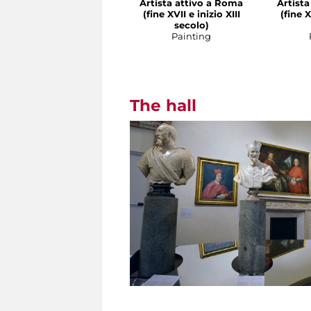
Artista attivo a Roma
Artist
(fine XVII e inizio XIII
(fine X
secolo)
Painting
The hall