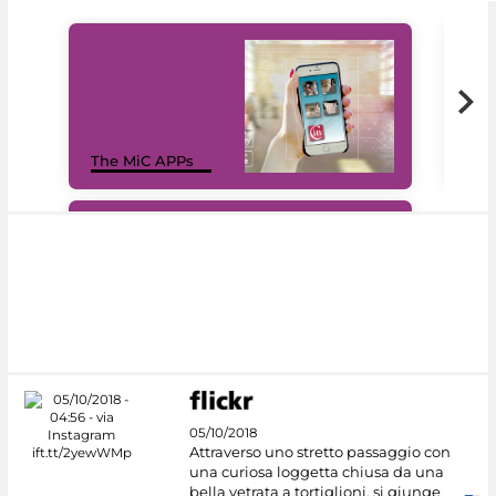
MiC
The MiC APPs
net
#DiscoverMiC
05/10/2018
Attraverso uno stretto passaggio con
una curiosa loggetta chiusa da una
bella vetrata a tortiglioni, si giunge