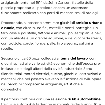
artigianalmente nel 1914 da John Carlsen, fratello della
piccola proprietaria - possiede ancora un ascensore
funzionante realizzato con parti di meccanismi di orologi.
Procedendo, si possono ammirare
giochi di ambito urbano
e rurale
, con circa 70 edifici, castelli e ponti, botteghe, un
faro, case e poi stalle, fattorie e animali; poi aeroplani e navi,
con un aliante e un grande aquilone, e dei giochi da strada,
con trottole, corde, fionde, palle, tiro a segno, pattini a
rotelle.
Seguono circa 60 pezzi collegati al
tema del lavoro
, con
giochi ispirati alle varie attività economiche dell’epoca pre-
industriale o degli albori della civiltà industriale. Sono
filande, telai, motori elettrici, cucine, giochi di costruzioni e
meccani, che nel passato avevano la funzione di sviluppare
nei bambini competenze artigianali, artistiche e
domestiche.
Il percorso continua con una selezione di
60 automobiline
,
tra cui le automobili tedesche in miniatura degli anni ’30, e