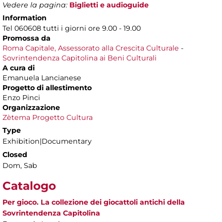
Vedere la pagina:
Biglietti e audioguide
Information
Tel 060608 tutti i giorni ore 9.00 - 19.00
Promossa da
Roma Capitale, Assessorato alla Crescita Culturale
-
Sovrintendenza Capitolina ai Beni Culturali
A cura di
Emanuela Lancianese
Progetto di allestimento
Enzo Pinci
Organizzazione
Zètema Progetto Cultura
Type
Exhibition|Documentary
Closed
Dom, Sab
Catalogo
Per gioco. La collezione dei giocattoli antichi della
Sovrintendenza Capitolina