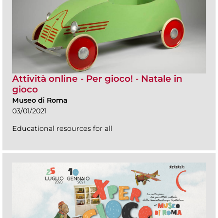
Attività online - Per gioco! - Natale in
gioco
Museo di Roma
03/01/2021
Educational resources for all