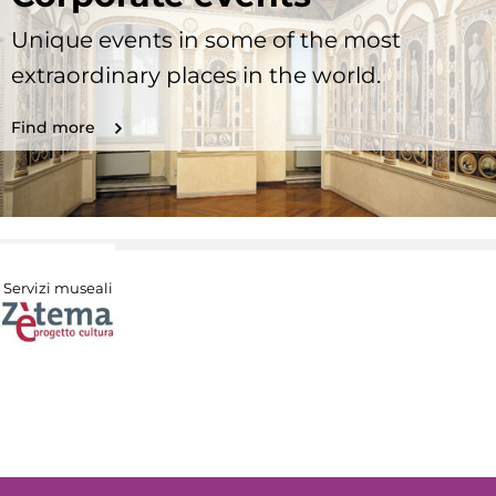
Unique events in some of the most
extraordinary places in the world.
Find more
Servizi museali