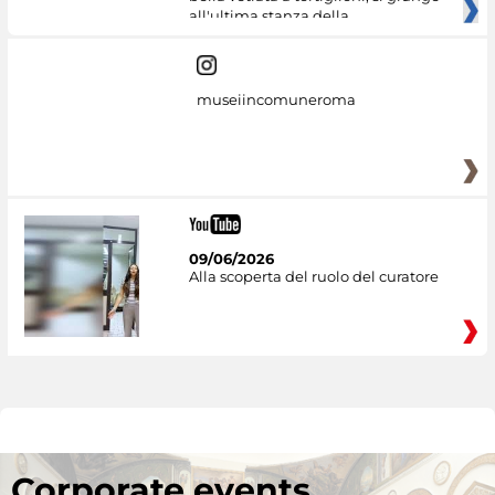
all'ultima stanza della
museiincomuneroma
09/06/2026
Alla scoperta del ruolo del curatore
Corporate events