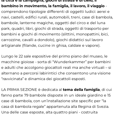
la città e la campagna, giochi di strada e di cielo, il
bambino in movimento, la famiglia, il lavoro, il viaggio
-
comprendono tipologie differenti di oggetti ludici: aerei e
navi, castelli, edifici rurali, automobili, treni, case di bambola,
bambole, lanterne magiche, oggetti del circo e del luna
park, quadri, libri, giochi di strada, oggetti di trasporto per
bambini e giochi di movimento (slittini, monopattini, bici,
carrozzine, cavalli a dondolo), giochi didattici sul lavoro
artigianale (filande, cucine in ghisa, caldaie e vapore).
Lungo le 22 sale espositive del primo piano del museo, le
macchine gioiose - sorta di “Wunderkammer” per bambini
e adulti che accolgono giocattoli reali ma anche virtuali – si
alternano a percorsi labirintici che consentono una visione
“ravvicinata” e dinamica dei giocattoli esposti.
LA PRIMA SEZIONE è dedicata al
tema della famiglia
, di cui
fanno parte 79 bambole disposte in un ideale giardino e 15
case di bambola, con un’installazione site specific per “la
casa di bambola regale” appartenuta alla Regina di Svezia.
Una delle case esposte, alta quattro piani - costruita