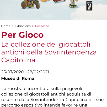
Home
>
Exhibitions
>
Per Gioco
You are here
Per Gioco
La collezione dei giocattoli
antichi della Sovrintendenza
Capitolina
25/07/2020 - 28/02/2021
Museo di Roma
La mostra è incentrata sulla pregevole
collezione di giocattoli antichi acquisita di
recente dalla Sovrintendenza Capitolina e il suo
percorso espositivo intende favorire una