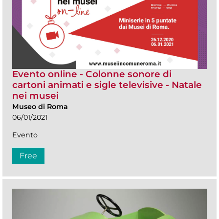
Evento online - Colonne sonore di
cartoni animati e sigle televisive - Natale
nei musei
Museo di Roma
06/01/2021
Evento
Free