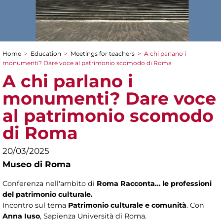
Home
>
Education
>
Meetings for teachers
>
A chi parlano i
You are here
monumenti? Dare voce al patrimonio scomodo di Roma
A chi parlano i
monumenti? Dare voce
al patrimonio scomodo
di Roma
20/03/2025
Museo di Roma
Conferenza nell'ambito di
Roma Racconta… le professioni
del patrimonio culturale.
Incontro sul tema
Patrimonio culturale e comunità
. Con
Anna Iuso
, Sapienza Università di Roma.