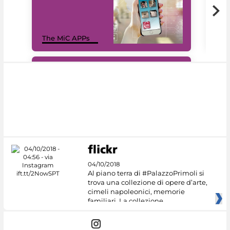
MiC
The MiC APPs
net
#DiscoverMiC
04/10/2018
Al piano terra di #PalazzoPrimoli si
trova una collezione di opere d’arte,
cimeli napoleonici, memorie
familiari. La collezione