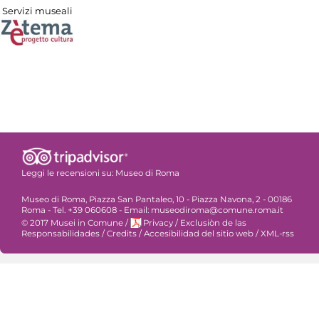
Servizi museali
Leggi le recensioni su:
Museo di Roma
Museo di Roma, Piazza San Pantaleo, 10 - Piazza Navona, 2 - 00186
Roma - Tel. +39 060608 - Email: museodiroma@comune.roma.it
© 2017 Musei in Comune
/
Privacy
/
Exclusiòn de las
Responsabilidades
/
Credits
/
Accesibilidad del sitio web
/
XML-rss