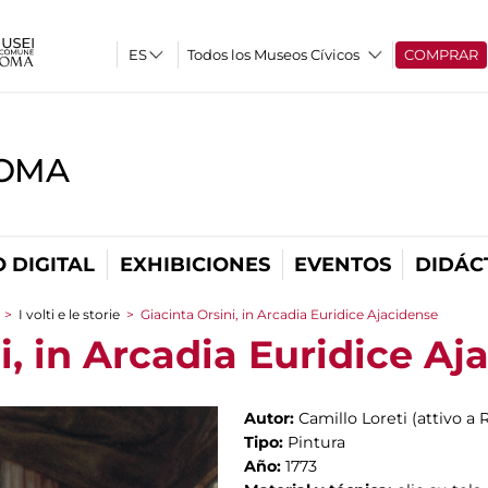
Todos los Museos Cívicos
COMPRAR
ROMA
 DIGITAL
EXHIBICIONES
EVENTOS
DIDÁC
>
I volti e le storie
>
Giacinta Orsini, in Arcadia Euridice Ajacidense
i, in Arcadia Euridice Aj
Autor:
Camillo Loreti (attivo a
Tipo:
Pintura
Año:
1773