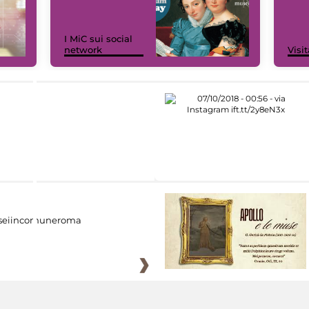
I MiC sui social
network
Visit
eiincomuneroma