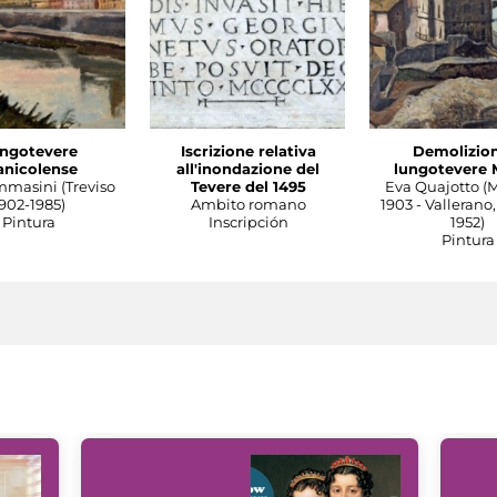
ngotevere
Iscrizione relativa
Demolizion
anicolense
all'inondazione del
lungotevere 
mmasini (Treviso
Tevere del 1495
Eva Quajotto (
902-1985)
Ambito romano
1903 - Vallerano,
Pintura
Inscripción
1952)
Pintura