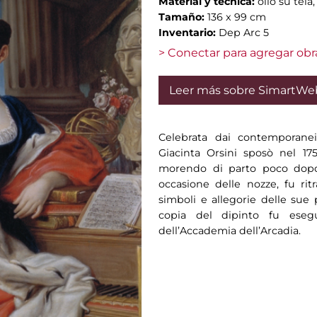
Material y técnica:
olio su tel
Tamaño:
136 x 99 cm
Inventario:
Dep Arc 5
> Conectar para agregar obr
Leer más sobre SimartWe
Celebrata dai contemporanei 
Giacinta Orsini sposò nel 1
morendo di parto poco dopo,
occasione delle nozze, fu ri
simboli e allegorie delle sue p
copia del dipinto fu eseg
dell’Accademia dell’Arcadia.