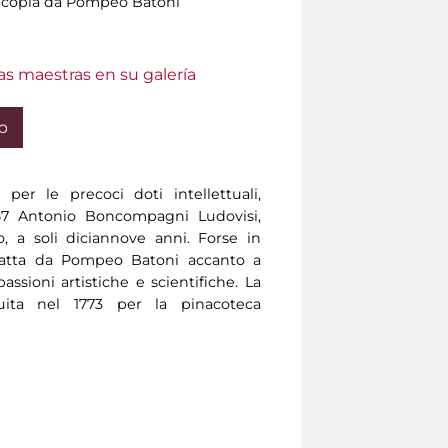
a, copia da Pompeo Batoni
as maestras en su galería
b
per le precoci doti intellettuali,
757 Antonio Boncompagni Ludovisi,
 a soli diciannove anni. Forse in
tratta da Pompeo Batoni accanto a
assioni artistiche e scientifiche. La
uita nel 1773 per la pinacoteca