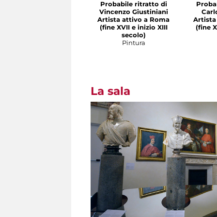
Probabile ritratto di
Probab
Vincenzo Giustiniani
Carl
Artista attivo a Roma
Artist
(fine XVII e inizio XIII
(fine X
secolo)
Pintura
La sala