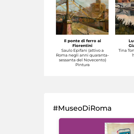
Il ponte di ferro ai
Lu
Fiorentini
Gi
Saulo Epifani (attivo a
Tina To
Roma negli anni quaranta-
1
sessanta del Novecento)
Pintura
#MuseoDiRoma