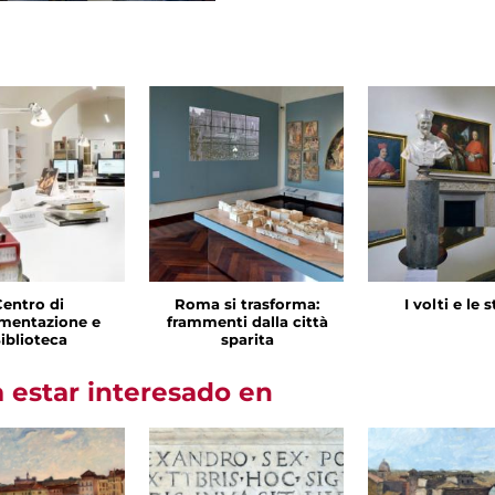
Centro di
Roma si trasforma:
I volti e le 
mentazione e
frammenti dalla città
iblioteca
sparita
 estar interesado en