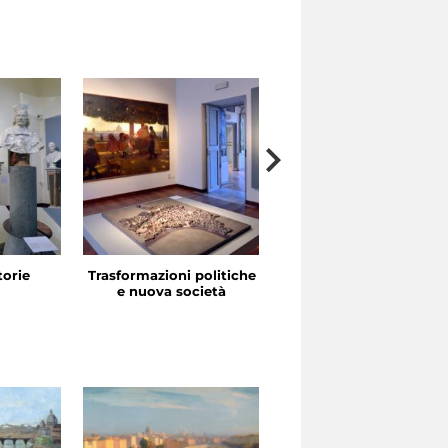
storie
Trasformazioni politiche
La festa in piazza
e nuova società