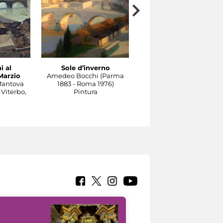
i al
Sole d’inverno
Il Tevere a Castel
Marzio
Amedeo Bocchi (Parma
Sant'Angelo
Mantova
1883 - Roma 1976)
Carlo Socrate (Mezzana
 Viterbo,
Pintura
Bigli, Pavia, 1889 - Rom
1967)
Pintura