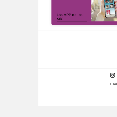
Las APP de los
MiC
mus