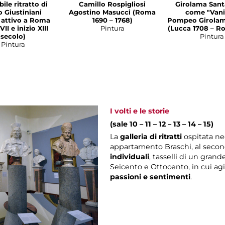
ile ritratto di
Camillo Rospigliosi
Girolama San
o Giustiniani
Agostino Masucci (Roma
come "Vani
a attivo a Roma
1690 – 1768)
Pompeo Girolam
VII e inizio XIII
Pintura
(Lucca 1708 – R
secolo)
Pintura
Pintura
I volti e le storie
(sale 10 – 11 – 12 – 13 – 14 – 15)
La
galleria di ritratti
ospitata ne
appartamento Braschi, al secon
individuali
, tasselli di un gran
Seicento e Ottocento, in cui a
passioni e sentimenti
.