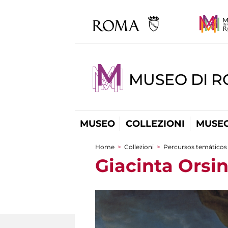
MUSEO DI 
MUSEO
COLLEZIONI
MUSEO
Home
>
Collezioni
>
Percursos temáticos
You are here
Giacinta Orsin