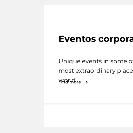
Eventos corpora
Unique events in some o
most extraordinary place
world.
Find more