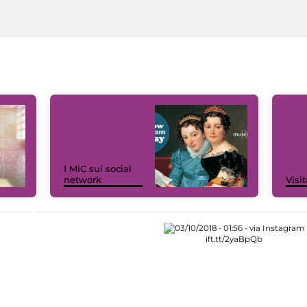
I MiC sui social
network
Visit