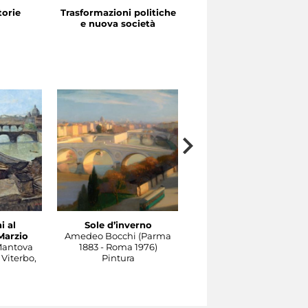
storie
Trasformazioni politiche
La festa in piazza
e nuova società
i al
Sole d’inverno
Il Tevere all’isola Tiberi
Marzio
Amedeo Bocchi (Parma
Domenico Quattrociocch
Mantova
1883 - Roma 1976)
(Bagheria, Palermo, 1874
 Viterbo,
Pintura
1941)
Pintura