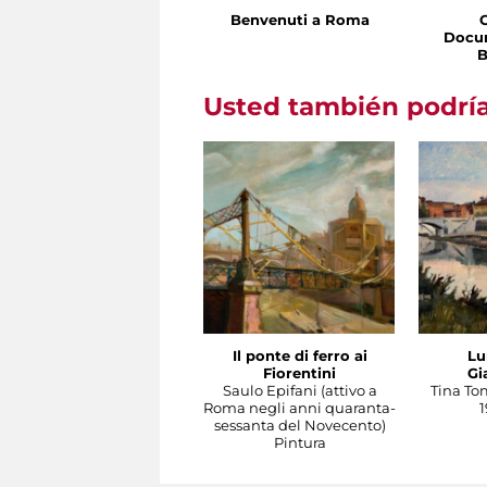
Benvenuti a Roma
Docu
B
Usted también podría
Il ponte di ferro ai
Lu
Fiorentini
Gi
Saulo Epifani (attivo a
Tina To
Roma negli anni quaranta-
1
sessanta del Novecento)
Pintura