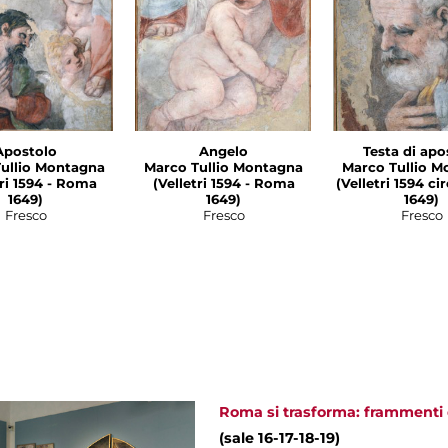
Apostolo
Angelo
Testa di apo
ullio Montagna
Marco Tullio Montagna
Marco Tullio M
1594 - Roma
(Velletri 1594 - Roma
(Velletri 1594 c
1649)
1649)
1649)
Fresco
Fresco
Fresco
Roma si trasforma: frammenti d
(sale 16-17-18-19)