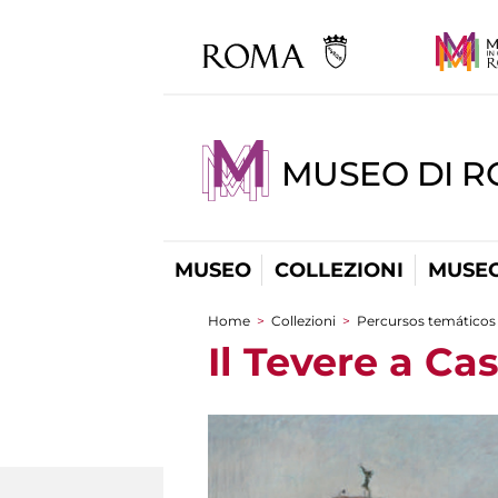
MUSEO DI 
MUSEO
COLLEZIONI
MUSEO
Home
>
Collezioni
>
Percursos temáticos
You are here
Il Tevere a Ca