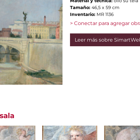
Material y técnica:
olio su tela
Tamaño:
46,5 x 59 cm
Inventario:
MR 1136
> Conectar para agregar obr
Leer más sobre SimartWe
sala