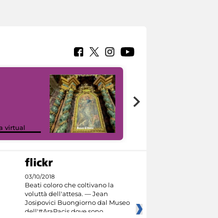
Google Arts &
a virtual
Culture
03/10/2018
Beati coloro che coltivano la
voluttà dell'attesa. — Jean
Josipovici Buongiorno dal Museo
dell'#AraPacis dove sono