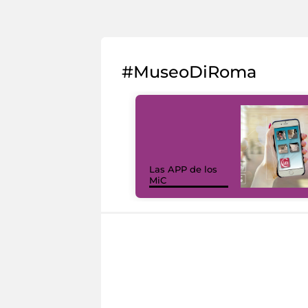
#MuseoDiRoma
Las APP de los
MiC