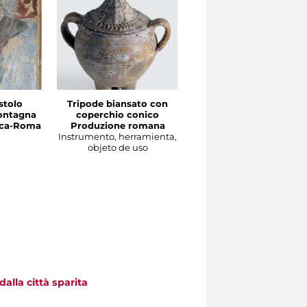
stolo
Tripode biansato con
Gourgolette
ontagna
coperchio conico
Produzione magrebin
irca-Roma
Produzione romana
Instrumento, herramient
Instrumento, herramienta,
objeto de uso
objeto de uso
alla città sparita