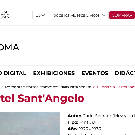
Todos los Museos Cívicos
COMPRAR
ROMA
 DIGITAL
EXHIBICIONES
EVENTOS
DIDÁC
>
Roma si trasforma: frammenti dalla città sparita
>
Il Tevere a Castel Sa
stel Sant'Angelo
Autor:
Carlo Socrate (Mezzana B
Tipo:
Pintura
Año:
1925 - 1935