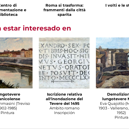
Centro di
Roma si trasforma:
I volti e le 
mentazione e
frammenti dalla città
iblioteca
sparita
 estar interesado en
ngotevere
Iscrizione relativa
Demolizion
anicolense
all'inondazione del
lungotevere 
mmasini (Treviso
Tevere del 1495
Eva Quajotto (
902-1985)
Ambito romano
1903 - Vallerano,
Pintura
Inscripción
1952)
Pintura