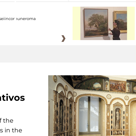
eiincomuneroma
tivos
f the
s in the