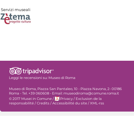
Servizi museali
Leggi le recensioni su:
Museo di Roma
Museo di Roma, Piazza San Pantaleo, 10 - Piazza Navona, 2- 00186
Roma - Tel. +39 060608 - Email: museodiroma@comune.roma.it
© 2017 Musei in Comune
/
Privacy
/
Exclusion de la
responsabilité
/
Credits
/
Accessibilité du site
/
XML-rss