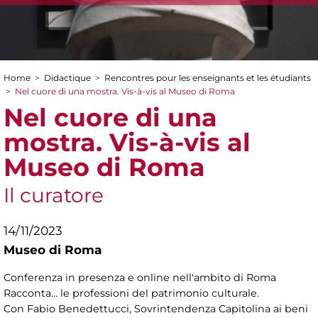
Home
>
Didactique
>
Rencontres pour les enseignants et les étudiants
You are here
>
Nel cuore di una mostra. Vis-à-vis al Museo di Roma
Nel cuore di una
mostra. Vis-à-vis al
Museo di Roma
Il curatore
14/11/2023
Museo di Roma
Conferenza in presenza e online nell'ambito di Roma
Racconta… le professioni del patrimonio culturale.
Con Fabio Benedettucci, Sovrintendenza Capitolina ai beni