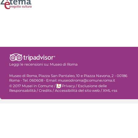
Leggi le recensioni su:
Museo di Roma
Museo di Roma, Piazza San Pantaleo, 10 e Piazza Navona, 2 - 00186
Roma - Tel. 060608 - Email: museodiroma@comune.roma.it
© 2017 Musei in Comune
/
Privacy
/
Esclusione delle
Responsabilità
/
Credits
/
Accessibilità del sito web
/
XML-rss