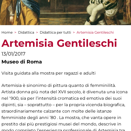
Home
>
Didattica
>
Didattica per tutti
>
Artemisia Gentileschi
Tu sei qui
Artemisia Gentileschi
13/01/2017
Museo di Roma
Visita guidata alla mostra per ragazzi e adulti
Artemisia è sinonimo di pittura quanto di femminilità.
Artista donna più nota del XVII secolo, è divenuta una icona
nel ‘900, sia per l’intensità cromatica ed emotiva dei suoi
dipinti, sia – soprattutto – per la propria vicenda biografica,
straordinariamente calzante con molte delle istanze
femministe degli anni ’80 . La mostra, che vanta opere in
prestito dai più prestigiosi musei del mondo, descrive in
modo completo l’esperienza professionale di Artemisia tra