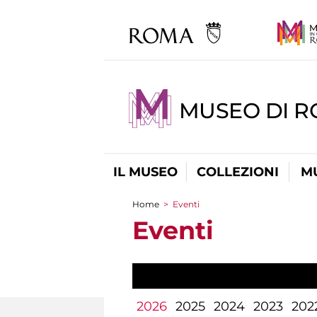
MUSEO DI 
IL MUSEO
COLLEZIONI
M
Home
>
Eventi
Tu sei qui
Eventi
2026
2025
2024
2023
202