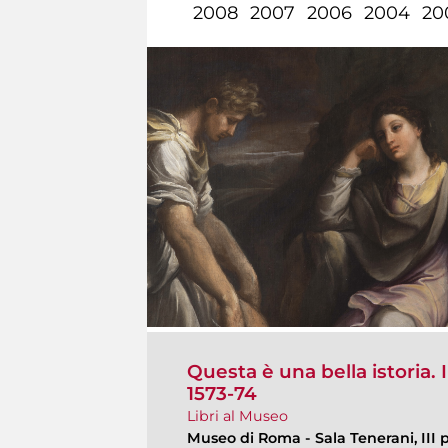
2008
2007
2006
2004
20
Questa è una bella istoria. 
1573-74
Libri al Museo
Museo di Roma
-
Sala Tenerani, III 