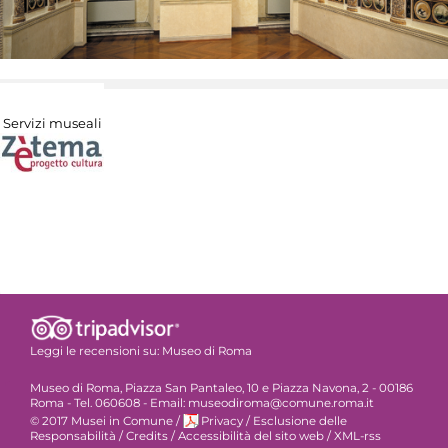
Servizi museali
Leggi le recensioni su:
Museo di Roma
Museo di Roma, Piazza San Pantaleo, 10 e Piazza Navona, 2 - 00186
Roma - Tel. 060608 - Email: museodiroma@comune.roma.it
© 2017 Musei in Comune
/
Privacy
/
Esclusione delle
Responsabilità
/
Credits
/
Accessibilità del sito web
/
XML-rss