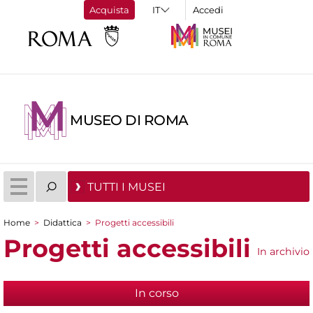
Acquista
Accedi
MUSEO DI ROMA
TUTTI I MUSEI
Home
>
Didattica
>
Progetti accessibili
Tu sei qui
Progetti accessibili
In archivio
In corso
(scheda attiva)