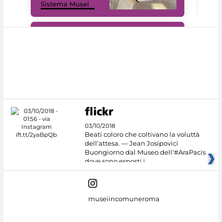
Sistema Musei
net
#DiscoverMiC
03/10/2018
Beati coloro che coltivano la voluttà
dell'attesa. — Jean Josipovici
Buongiorno dal Museo dell'#AraPacis
dove sono esposti i
museiincomuneroma