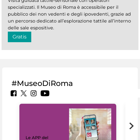
Visita guidata tattile-sensoriale con operatori
specializzati. Il Museo di Roma è accessibile per il
pubblico dei non vedenti e degli ipovedenti, grazie ad
un percorso dedicato all’esplorazione tattile all’interno
delle sale espositive.
Gratis
#MuseoDiRoma
Il 
Le APP del
Mus