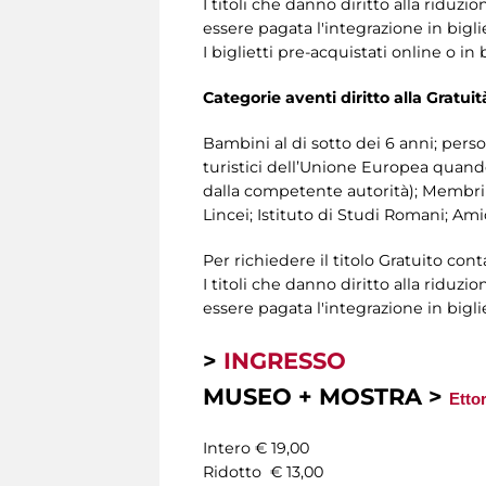
I titoli che danno diritto alla riduzi
essere pagata l'integrazione in biglie
I biglietti pre-acquistati online o in
Categorie aventi diritto alla Gratuit
Bambini al di sotto dei 6 anni; per
turistici dell’Unione Europea quando 
dalla competente autorità); Membri I
Lincei; Istituto di Studi Romani; A
Per richiedere il titolo Gratuito con
I titoli che danno diritto alla riduzi
essere pagata l'integrazione in biglie
>
INGRESSO
MUSEO + MOSTRA >
Etto
Intero € 19,00
Ridotto € 13,00