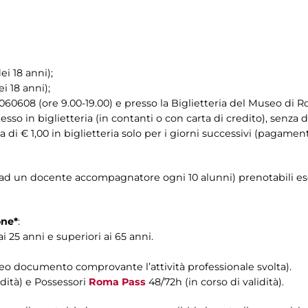
dei 18 anni);
ei 18 anni);
60608 (ore 9.00-19.00) e presso la Biglietteria del Museo di R
tesso in biglietteria (in contanti o con carta di credito), senza d
 di € 1,00 in biglietteria solo per i giorni successivi (pagament
o ad un docente accompagnatore ogni 10 alunni) prenotabili e
one*
:
i 25 anni e superiori ai 65 anni.
oneo documento comprovante l’attività professionale svolta).
idità) e Possessori
Roma Pass
48/72h (in corso di validità).