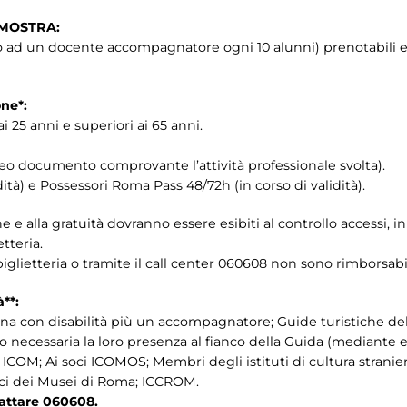
 MOSTRA:
to ad un docente accompagnatore ogni 10 alunni) prenotabili 
one*:
i 25 anni e superiori ai 65 anni.
oneo documento comprovante l’attività professionale svolta).
dità) e Possessori Roma Pass 48/72h (in corso di validità).
one e alla gratuità dovranno essere esibiti al controllo accessi,
tteria.
 biglietteria o tramite il call center 060608 non sono rimborsabil
à**:
sona con disabilità più un accompagnatore; Guide turistiche de
necessaria la loro presenza al fianco della Guida (mediante esi
COM; Ai soci ICOMOS; Membri degli istituti di cultura stranier
mici dei Musei di Roma; ICCROM.
ntattare 060608.