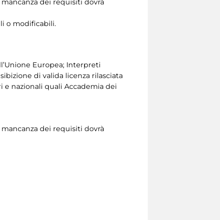
 in mancanza dei requisiti dovrà
i o modificabili.
ll’Unione Europea; Interpreti
bizione di valida licenza rilasciata
i e nazionali quali Accademia dei
 in mancanza dei requisiti dovrà