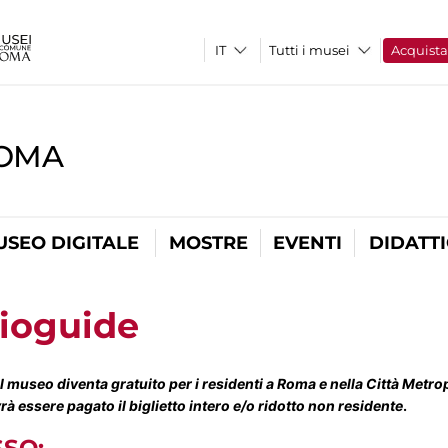
Tutti i musei
Acquist
ROMA
USEO DIGITALE
MOSTRE
EVENTI
DIDATT
dioguide
l museo diventa gratuito per i residenti a Roma e nella Città Metro
rà essere pagato il biglietto intero e/o ridotto non residente
.