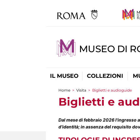
MUSEO DI 
IL MUSEO
COLLEZIONI
M
Home
>
Visita
>
Biglietti e audioguide
Tu sei qui
Biglietti e au
Dal mese di febbraio 2026 l'ingresso a
d’identità; in assenza del requisito dov