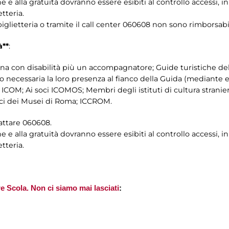
one e alla gratuità dovranno essere esibiti al controllo accessi,
tteria.
 biglietteria o tramite il call center 060608 non sono rimborsabil
à**
:
sona con disabilità più un accompagnatore; Guide turistiche de
necessaria la loro presenza al fianco della Guida (mediante esi
COM; Ai soci ICOMOS; Membri degli istituti di cultura stranier
mici dei Musei di Roma; ICCROM.
tattare 060608.
one e alla gratuità dovranno essere esibiti al controllo accessi,
tteria.
re Scola. Non ci siamo mai lasciati
: