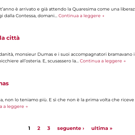
t’anno è arrivato e già attendo la Quaresima come una liberazi
oggi dalla Contessa, domani…
Continua a leggere →
la città
ndanità, monsieur Dumas e i suoi accompagnatori bramavano i
icchiere all’osteria. E, scusassero la…
Continua a leggere →
mas
, non lo teniamo più. E sì che non è la prima volta che riceve a
a a leggere →
1
2
3
seguente ›
ultima »