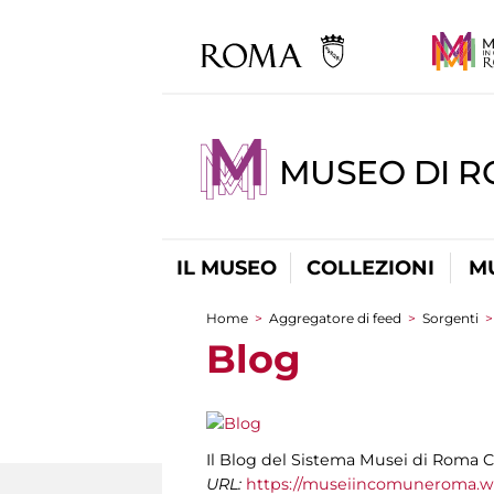
MUSEO DI 
IL MUSEO
COLLEZIONI
M
Home
>
Aggregatore di feed
>
Sorgenti
Tu sei qui
Blog
Il Blog del Sistema Musei di Roma C
URL:
https://museiincomuneroma.w