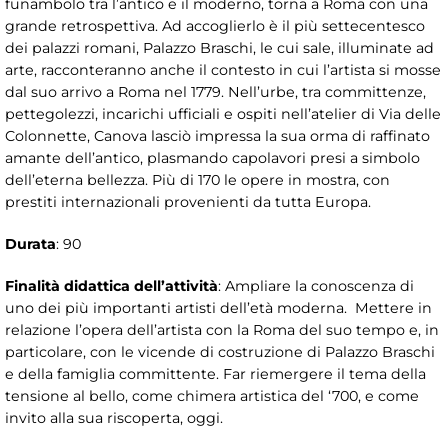
funambolo tra l’antico e il moderno, torna a Roma con una
grande retrospettiva. Ad accoglierlo è il più settecentesco
dei palazzi romani, Palazzo Braschi, le cui sale, illuminate ad
arte, racconteranno anche il contesto in cui l’artista si mosse
dal suo arrivo a Roma nel 1779. Nell’urbe, tra committenze,
pettegolezzi, incarichi ufficiali e ospiti nell’atelier di Via delle
Colonnette, Canova lasciò impressa la sua orma di raffinato
amante dell’antico, plasmando capolavori presi a simbolo
dell’eterna bellezza. Più di 170 le opere in mostra, con
prestiti internazionali provenienti da tutta Europa.
Durata
: 90
Finalità didattica dell’attività
: Ampliare la conoscenza di
uno dei più importanti artisti dell’età moderna. Mettere in
relazione l’opera dell’artista con la Roma del suo tempo e, in
particolare, con le vicende di costruzione di Palazzo Braschi
e della famiglia committente. Far riemergere il tema della
tensione al bello, come chimera artistica del ‘700, e come
invito alla sua riscoperta, oggi.