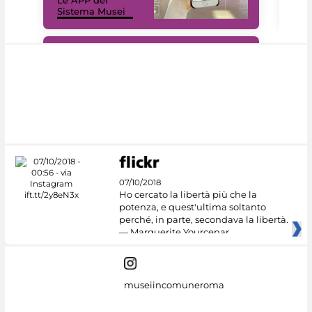
Sistema Musei
net
#DiscoverMiC
07/10/2018
Ho cercato la libertà più che la
potenza, e quest'ultima soltanto
perché, in parte, secondava la libertà.
— Marguerite Yourcenar
museiincomuneroma