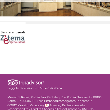
Servizi museali
Leggi le recensioni su:
Museo di Roma
Museo di Roma, Piazza San Pantaleo, 10 e Piazza Navona, 2 - 00186
Roma - Tel. 060608 - Email: museodiroma@comune.roma.it
© 2017 Musei in Comune
/
Privacy
/
Esclusione delle
Responsabilità
/
Credits
/
Accessibilità del sito web
/
XML-rss