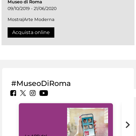
Museo di Roma
09/10/2019 - 21/06/2020
Mostra|Arte Moderna
Acquista online
#MuseoDiRoma
Il 
Le APP del
Mus