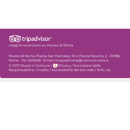
Leggi le recensioni su:
Museo di Roma
Museo di Roma, Piazza San Pantaleo, 10 e Piazza Navona, 2 - 00186
Roma - Tel. 060608 - Email: museodiroma@comune.roma.it
© 2017 Musei in Comune
/
Privacy
/
Esclusione delle
Responsabilità
/
Credits
/
Accessibilità del sito web
/
XML-rss