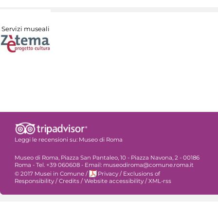
Servizi museali
Leggi le recensioni su:
Museo di Roma
Museo di Roma, Piazza San Pantaleo, 10 - Piazza Navona, 2 - 00186
Roma - Tel. +39 060608 - Email: museodiroma@comune.roma.it
© 2017 Musei in Comune
/
Privacy
/
Exclusions of
Responsibility
/
Credits
/
Website accessibility
/
XML-rss