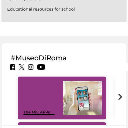
Educational resources for school
#MuseoDiRoma
MiC
The MiC APPs
net