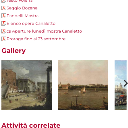
Testo Folena
Saggio Bozena
Pannelli Mostra
Elenco opere Canaletto
cs Aperture lunedì mostra Canaletto
Proroga fino al 23 settembre
Gallery
Attività correlate