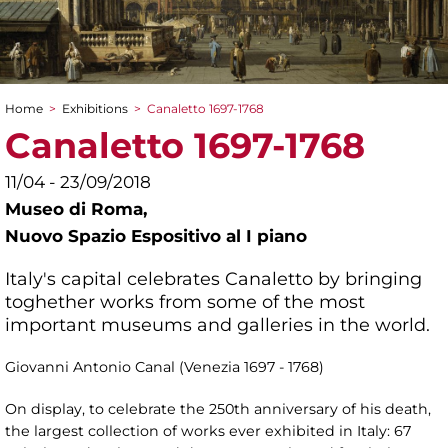
Home
>
Exhibitions
>
Canaletto 1697-1768
You are here
Canaletto 1697-1768
11/04 - 23/09/2018
Museo di Roma,
Nuovo Spazio Espositivo al I piano
Italy's capital celebrates Canaletto by bringing
toghether works from some of the most
important museums and galleries in the world.
Giovanni Antonio Canal (Venezia 1697 - 1768)
On display, to celebrate the 250th anniversary of his death,
the largest collection of works ever exhibited in Italy: 67