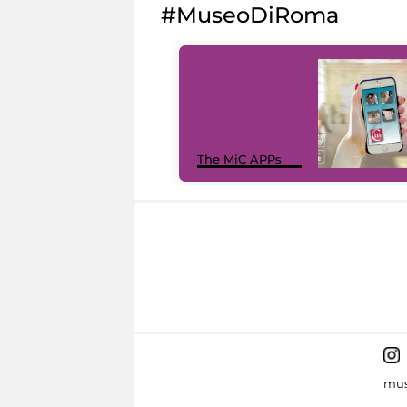
#MuseoDiRoma
The MiC APPs
mus