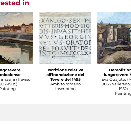
rested in
ngotevere
Iscrizione relativa
Demolizion
anicolense
all'inondazione del
lungotevere 
mmasini (Treviso
Tevere del 1495
Eva Quajotto (
902-1985)
Ambito romano
1903 - Vallerano,
Painting
Inscription
1952)
Paintin