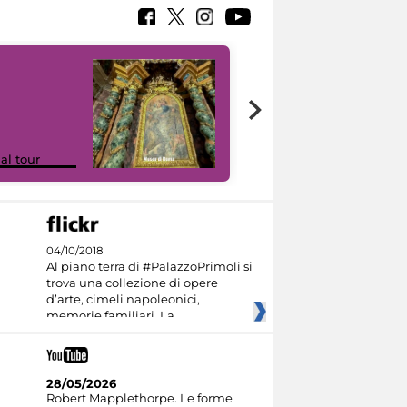
Google Arts &
ual tour
Culture
04/10/2018
Al piano terra di #PalazzoPrimoli si
trova una collezione di opere
d’arte, cimeli napoleonici,
memorie familiari. La
28/05/2026
Robert Mapplethorpe. Le forme