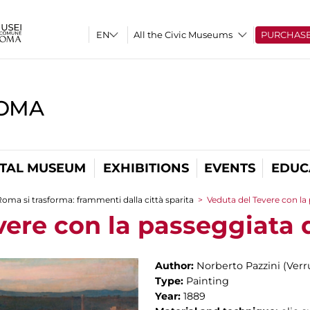
All the Civic Museums
PURCHAS
ROMA
ITAL MUSEUM
EXHIBITIONS
EVENTS
EDUC
oma si trasforma: frammenti dalla città sparita
>
Veduta del Tevere con la 
ere con la passeggiata d
Author:
Norberto Pazzini (Verr
Type:
Painting
Year:
1889