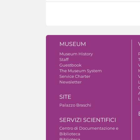
MUSEUM
Museum History
Staff
Guestbook
V
The Museum System
Service Charter
V
Newsletter
A
SITE
Palazzo Braschi
SERVIZI SCIENTIFICI
Centro di Documentazione e
Biblioteca
Biblioteca