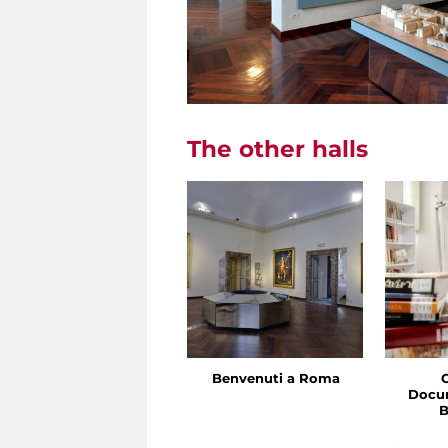
The other halls
Benvenuti a Roma
Docu
B