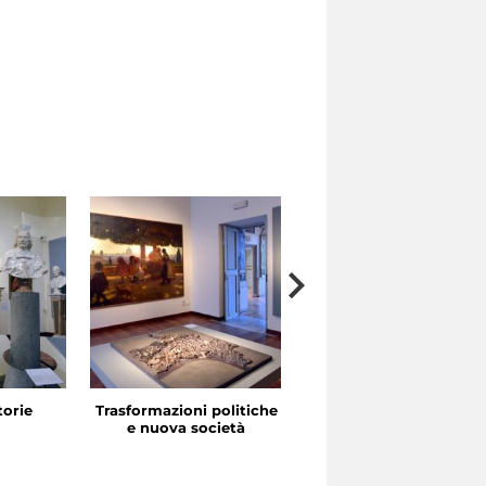
storie
Trasformazioni politiche
La festa in piazza
e nuova società