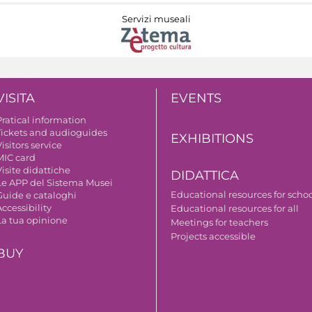
Servizi museali
VISITA
EVENTS
Pratical information
Tickets and audioguides
EXHIBITIONS
isitors service
MIC card
isite didattiche
DIDATTICA
Le APP del Sistema Musei
Educational resources for scho
Guide e cataloghi
ccessibility
Educational resources for all
La tua opinione
Meetings for teachers
Projects accessible
BUY