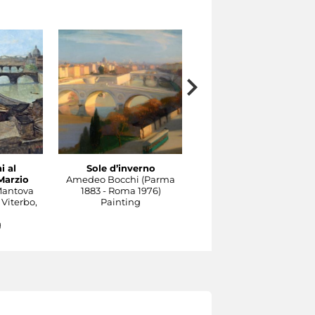
i al
Sole d’inverno
Il Tevere a Castel
Marzio
Amedeo Bocchi (Parma
Sant'Angelo
Mantova
1883 - Roma 1976)
Carlo Socrate (Mezzana
 Viterbo,
Painting
Bigli, Pavia, 1889 - Rom
1967)
g
Painting