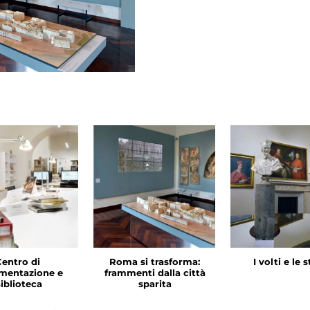
Centro di
Roma si trasforma:
I volti e le 
mentazione e
frammenti dalla città
iblioteca
sparita