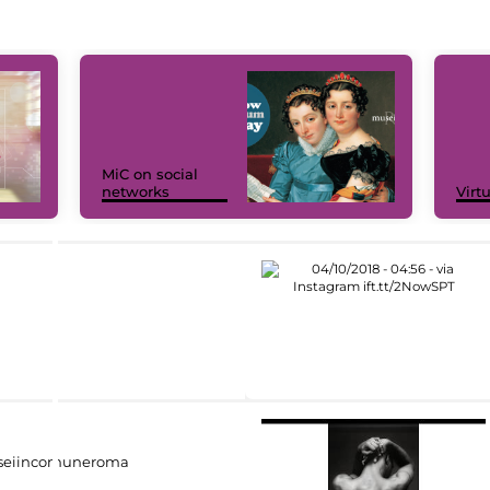
MiC on social
networks
Virt
eiincomuneroma