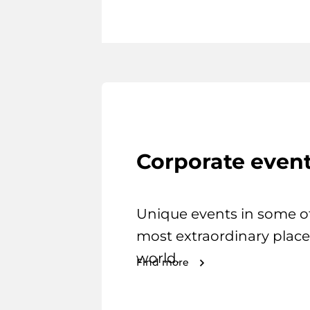
Corporate even
Unique events in some o
most extraordinary place
world.
Find more