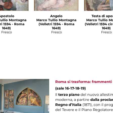
Apostolo
Angelo
Testa di apo
ullio Montagna
Marco Tullio Montagna
Marco Tullio M
1594 - Roma
(Velletri 1594 - Roma
(Velletri 1594 c
1649)
1649)
1649)
Fresco
Fresco
Fresco
Roma si trasforma: frammenti d
(sale 16-17-18-19)
Il
terzo piano
del nuovo allesti
moderna, a partire
dalla procla
Regno d’Italia
(1871), con il pro
del Tevere e il Piano Regolatore