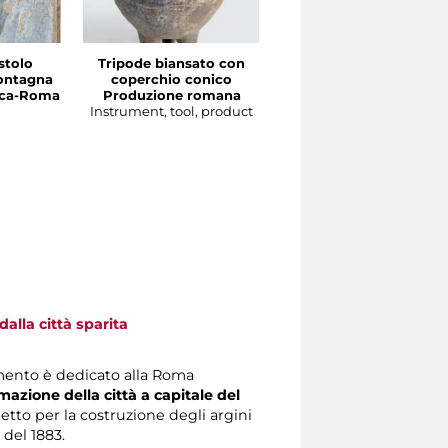
stolo
Tripode biansato con
Gourgolette
ontagna
coperchio conico
Produzione magrebin
irca-Roma
Produzione romana
Instrument, tool, produc
Instrument, tool, product
alla città sparita
mento è dedicato alla Roma
mazione della città a capitale del
getto per la costruzione degli argini
 del 1883.