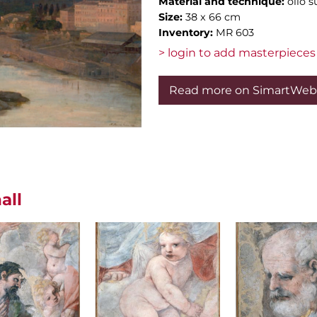
Material and technique:
olio s
Size:
38 x 66 cm
Inventory:
MR 603
> login to add masterpieces 
Read more on SimartWeb
all