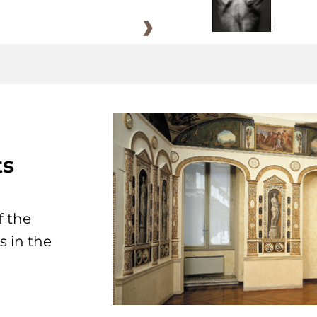
ts
f the
s in the