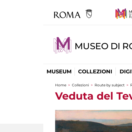
MUSEO DI 
MUSEUM
COLLEZIONI
DIG
Home
>
Collezioni
>
Route by subject
>
R
You are here
Veduta del Tev