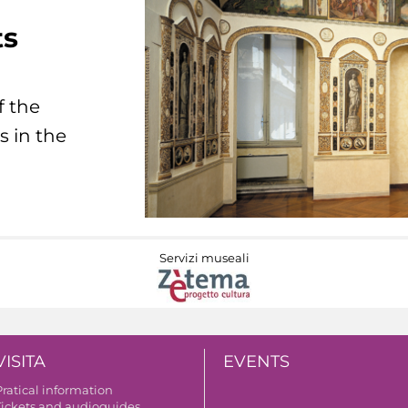
ts
f the
s in the
Servizi museali
VISITA
EVENTS
Pratical information
Tickets and audioguides