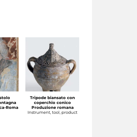
stolo
Tripode biansato con
Gourgolette
ontagna
coperchio conico
Produzione magrebin
irca-Roma
Produzione romana
Instrument, tool, produc
Instrument, tool, product