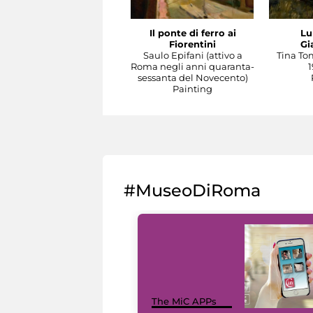
Il ponte di ferro ai
Lu
Fiorentini
Gi
Saulo Epifani (attivo a
Tina To
Roma negli anni quaranta-
1
sessanta del Novecento)
Painting
#MuseoDiRoma
The MiC APPs