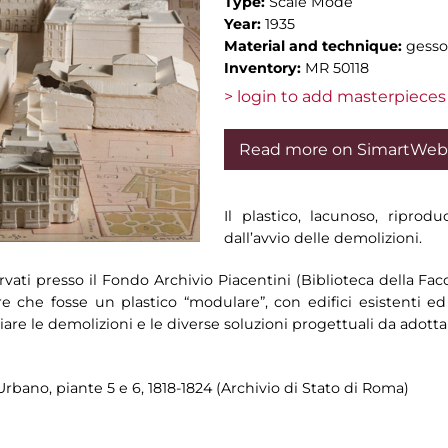
Type:
Scale Mode
Year:
1935
Material and technique:
gesso;
Inventory:
MR 50118
> login to add masterpieces 
Read more on SimartWeb
Il plastico, lacunoso, ripro
dall’avvio delle demolizioni.
rvati presso il Fondo Archivio Piacentini (Biblioteca della Faco
re che fosse un plastico “modulare”, con edifici esistenti ed 
diare le demolizioni e le diverse soluzioni progettuali da adotta
rbano, piante 5 e 6, 1818-1824 (Archivio di Stato di Roma)