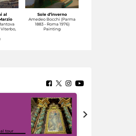
i al
Sole d’inverno
Il Tevere a Castel
Marzio
Amedeo Bocchi (Parma
Sant'Angelo
Mantova
1883 - Roma 1976)
Carlo Socrate (Mezzana
 Viterbo,
Painting
Bigli, Pavia, 1889 - Rom
1967)
g
Painting
Google Arts &
ual tour
Culture