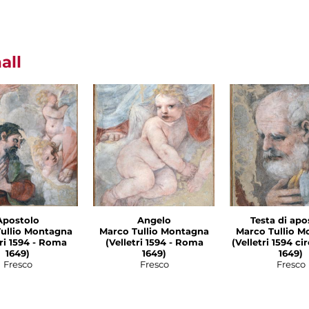
all
Apostolo
Angelo
Testa di apo
ullio Montagna
Marco Tullio Montagna
Marco Tullio M
1594 - Roma
(Velletri 1594 - Roma
(Velletri 1594 c
1649)
1649)
1649)
Fresco
Fresco
Fresco