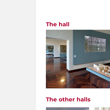
The hall
The other halls