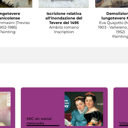
ngotevere
Iscrizione relativa
Demolizion
anicolense
all'inondazione del
lungotevere 
mmasini (Treviso
Tevere del 1495
Eva Quajotto (
902-1985)
Ambito romano
1903 - Vallerano,
Painting
Inscription
1952)
Paintin
MiC on social
networks
Virt