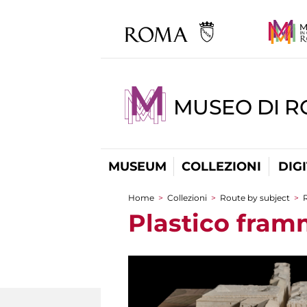
MUSEO DI 
MUSEUM
COLLEZIONI
DIG
Home
>
Collezioni
>
Route by subject
>
R
You are here
Plastico fram