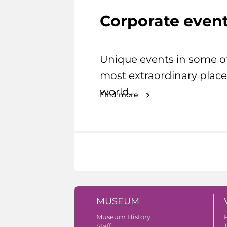
Corporate even
Unique events in some o
most extraordinary place
world.
Find more
MUSEUM
Museum History
Staff