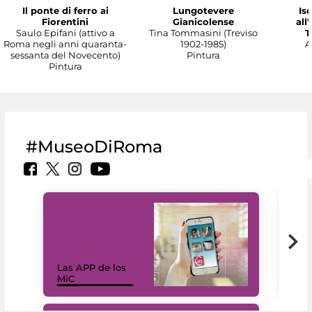
Il ponte di ferro ai
Lungotevere
Isc
Fiorentini
Gianicolense
all
Saulo Epifani (attivo a
Tina Tommasini (Treviso
T
Roma negli anni quaranta-
1902-1985)
A
sessanta del Novecento)
Pintura
Pintura
#MuseoDiRoma
Las APP de los
I Mi
MiC
net