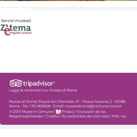
Servizi museali
Leggi le recensioni su:
Museo di Roma
Museo di Roma, Piazza San Pantaleo, 10 - Piazza Navona, 2 - 00186
Roma - Tel. +39 060608 - Email: museodiroma@comune.roma.it
© 2017 Musei in Comune
/
Privacy
/
Exclusiòn de las
Responsabilidades
/
Credits
/
Accesibilidad del sitio web
/
XML-rss