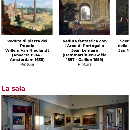
Veduta di piazza del
Veduta fantastica con
Scen
Popolo
l'Arco di Portogallo
nella
Willem Van Nieulandt
Jean Lemaire
Jan M
(Anversa 1584 -
(Dammartin-en-Goële
Amsterdam 1635)
1597 - Gaillon 1659)
Pintura
Pintura
La sala