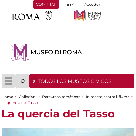
COMPRAR
Acceder
MUSEO DI ROMA
TODOS LOS MUSEOS CÍVICOS
Home
>
Collezioni
>
Percursos temáticos
>
In mezzo scorre il fiume
>
You are here
La quercia del Tasso
La quercia del Tasso