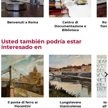
Benvenuti a Roma
Centro di
Rom
Documentazione e
fram
Biblioteca
Usted también podría estar
interesado en
Il ponte di ferro ai
Lungotevere
Isc
Fiorentini
Gianicolense
all