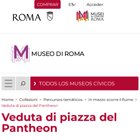
COMPRAR
Acceder
MUSEO DI ROMA
TODOS LOS MUSEOS CÍVICOS
Home
>
Collezioni
>
Percursos temáticos
>
In mezzo scorre il fiume
>
You are here
Veduta di piazza del Pantheon
Veduta di piazza del
Pantheon