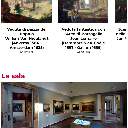
Veduta di piazza del
Veduta fantastica con
Scen
Popolo
l'Arco di Portogallo
nella
Willem Van Nieulandt
Jean Lemaire
Jan M
(Anversa 1584 -
(Dammartin-en-Goële
Amsterdam 1635)
1597 - Gaillon 1659)
Pintura
Pintura
La sala