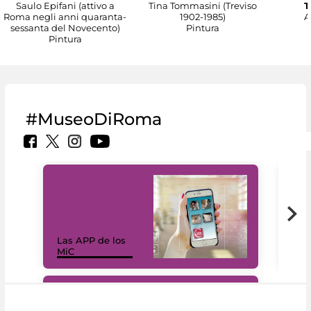
Saulo Epifani (attivo a
Tina Tommasini (Treviso
T
Roma negli anni quaranta-
1902-1985)
A
sessanta del Novecento)
Pintura
Pintura
#MuseoDiRoma
Las APP de los
I Mi
MiC
net