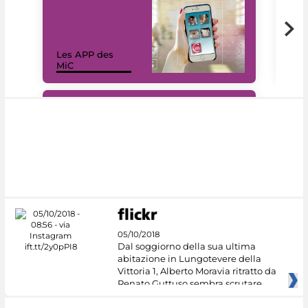
Les APP des
Les
MiC
rés
#DiscoverMiC
05/10/2018
Dal soggiorno della sua ultima
abitazione in Lungotevere della
Vittoria 1, Alberto Moravia ritratto da
Renato Guttuso sembra scrutare