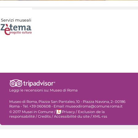
Servizi museali
Leggi le recensioni su:
Museo di Roma
Museo di Roma, Piazza San Pantaleo, 10 - Piazza Navona, 2- 00186
Roma - Tel. +39 060608 - Email: museodiroma@comune.roma.it
© 2017 Musei in Comune
/
Privacy
/
Exclusion de la
responsabilité
/
Credits
/
Accessibilité du site
/
XML-rss