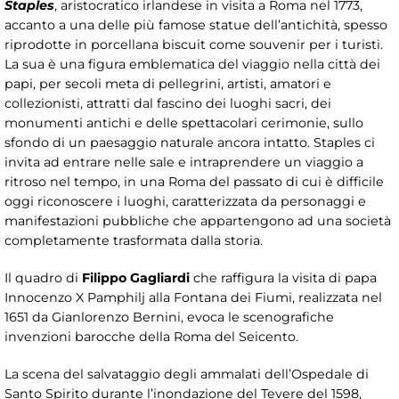
Staples
, aristocratico irlandese in visita a Roma nel 1773,
accanto a una delle più famose statue dell’antichità, spesso
riprodotte in porcellana biscuit come souvenir per i turisti.
La sua è una figura emblematica del viaggio nella città dei
papi, per secoli meta di pellegrini, artisti, amatori e
collezionisti, attratti dal fascino dei luoghi sacri, dei
monumenti antichi e delle spettacolari cerimonie, sullo
sfondo di un paesaggio naturale ancora intatto. Staples ci
invita ad entrare nelle sale e intraprendere un viaggio a
ritroso nel tempo, in una Roma del passato di cui è difficile
oggi riconoscere i luoghi, caratterizzata da personaggi e
manifestazioni pubbliche che appartengono ad una società
completamente trasformata dalla storia.
Il quadro di
Filippo Gagliardi
che raffigura la visita di papa
Innocenzo X Pamphilj alla Fontana dei Fiumi, realizzata nel
1651 da Gianlorenzo Bernini, evoca le scenografiche
invenzioni barocche della Roma del Seicento.
La scena del salvataggio degli ammalati dell’Ospedale di
Santo Spirito durante l’inondazione del Tevere del 1598,