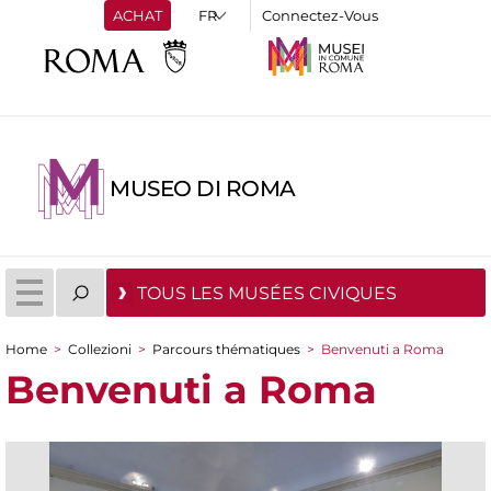
ACHAT
Connectez-Vous
MUSEO DI ROMA
TOUS LES MUSÉES CIVIQUES
Home
>
Collezioni
>
Parcours thématiques
>
Benvenuti a Roma
You are here
Benvenuti a Roma