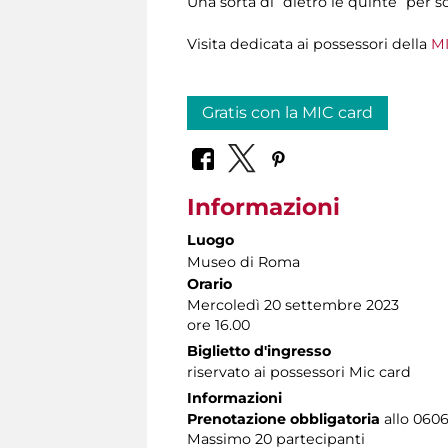
Una sorta di “dietro le quinte” per s
Visita dedicata ai possessori della
MI
Gratis con la MIC card
Informazioni
Luogo
Museo di Roma
Orario
Mercoledì 20 settembre 2023
ore 16.00
Biglietto d'ingresso
riservato ai possessori Mic card
Informazioni
Prenotazione obbligatoria
allo 06060
Massimo 20 partecipanti