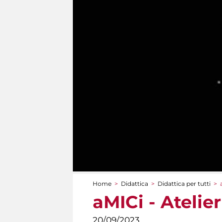
Home
>
Didattica
>
Didattica per tutti
>
Tu sei qui
aMICi - Ateli
20/09/2023