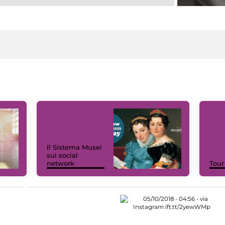
Il Sistema Musei
sui social
network
Tour