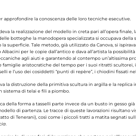
per approfondire la conoscenza delle loro tecniche esecutive.
va la realizzazione del modello in creta pari all’opera finale, l
 delle botteghe la manodopera specializzata si occupava della
a superficie. Tale metodo, già utilizzato da Canova, si ispirava 
acini per le copie dall’antico e dava all’artista la possibilità
ccaniche agli aiuti e garantendo al contempo un’altissima produ
 famiglie aristocratiche del tempo per i suoi ritratti scultorei,
elli e l’uso dei cosiddetti “punti di repère”, i chiodini fissati n
 la distruzione della primitiva scultura in argilla e la replic
 sistema di telai e fili a piombo.
ica della forma a tasselli parte invece da un busto in gesso gi
dello di partenza. Le tracce di queste lavorazioni risultano vis
tto di Tenerani), così come i piccoli tratti a matita segnati sul
cia
.