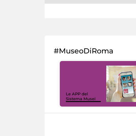
#MuseoDiRoma
Le APP del
Sistema Musei