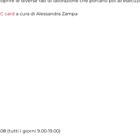
coprire le diverse fasi di lavorazione che portano poi all’esecu
C card
a cura di
Alessandra Zampa
8 (tutti i giorni 9.00-19.00)