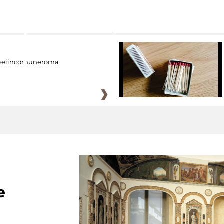
eiincomuneroma
e