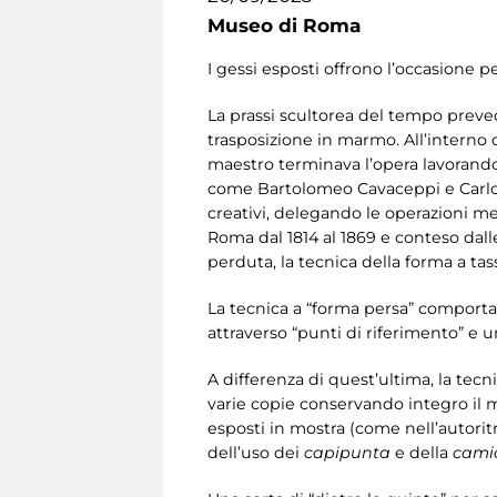
Museo di Roma
I gessi esposti offrono l’occasione 
La prassi scultorea del tempo prevede
trasposizione in marmo. All’interno
maestro terminava l’opera lavorando l
come Bartolomeo Cavaceppi e Carlo Alb
creativi, delegando le operazioni me
Roma dal 1814 al 1869 e conteso dalle
perduta, la tecnica della forma a tass
La tecnica a “forma persa” comportava
attraverso “punti di riferimento” e un
A differenza di quest’ultima, la tecn
varie copie conservando integro il mo
esposti in mostra (come nell’autoritra
dell’uso dei
capipunta
e della
cami