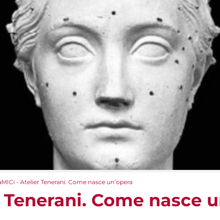
aMICi - Atelier Tenerani. Come nasce un’opera
er Tenerani. Come nasce 