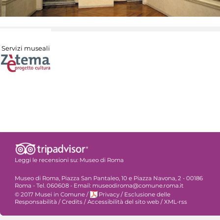
Servizi museali
Leggi le recensioni su:
Museo di Roma
Museo di Roma, Piazza San Pantaleo, 10 e Piazza Navona, 2 - 00186
Roma - Tel. 060608 - Email: museodiroma@comune.roma.it
© 2017 Musei in Comune
/
Privacy
/
Esclusione delle
Responsabilità
/
Credits
/
Accessibilità del sito web
/
XML-rss