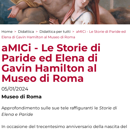
Home
>
Didattica
>
Didattica per tutti
>
aMICi - Le Storie di Paride ed
Tu sei qui
Elena di Gavin Hamilton al Museo di Roma
aMICi - Le Storie di
Paride ed Elena di
Gavin Hamilton al
Museo di Roma
05/01/2024
Museo di Roma
Approfondimento sulle sue tele raffiguranti le
Storie di
Elena e Paride
In occasione del trecentesimo anniversario della nascita del