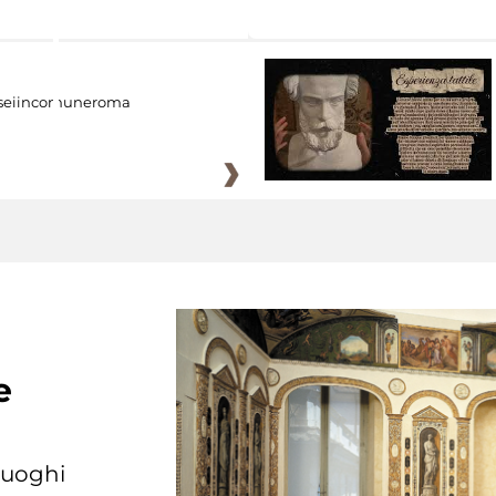
eiincomuneroma
e
 luoghi