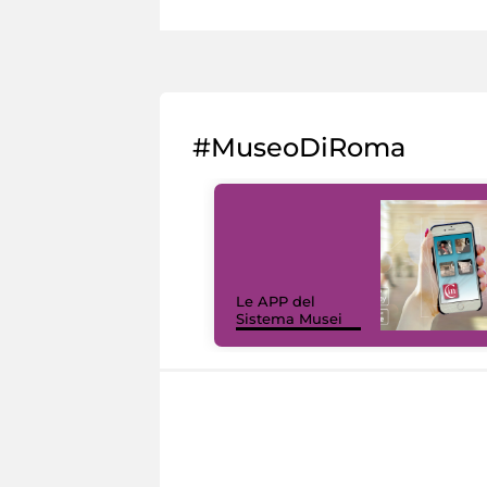
#MuseoDiRoma
Le APP del
Sistema Musei