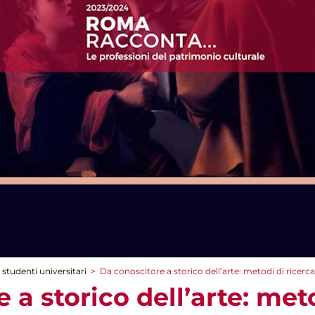
 studenti universitari
>
Da conoscitore a storico dell’arte: metodi di ricerca
 a storico dell’arte: meto