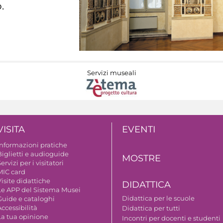
.
Servizi museali
VISITA
EVENTI
Informazioni pratiche
Biglietti e audioguide
MOSTRE
ervizi per i visitatori
MIC card
isite didattiche
DIDATTICA
Le APP del Sistema Musei
Didattica per le scuole
Guide e cataloghi
ccessibilità
Didattica per tutti
La tua opinione
Incontri per docenti e studenti