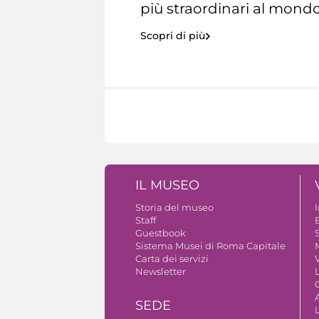
più straordinari al mondo
Scopri di più
IL MUSEO
Storia del museo
Staff
Guestbook
S
Sistema Musei di Roma Capitale
Carta dei servizi
V
Newsletter
A
SEDE