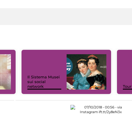
Il Sistema Musei
sui social
network
Tour