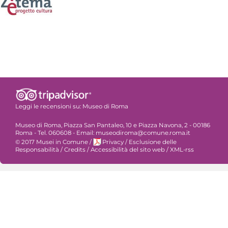
Leggi le recensioni su:
Museo di Roma
Museo di Roma, Piazza San Pantaleo, 10 e Piazza Navona, 2 - 00186
Roma - Tel. 060608 - Email: museodiroma@comune.roma.it
© 2017 Musei in Comune
/
Privacy
/
Esclusione delle
Responsabilità
/
Credits
/
Accessibilità del sito web
/
XML-rss