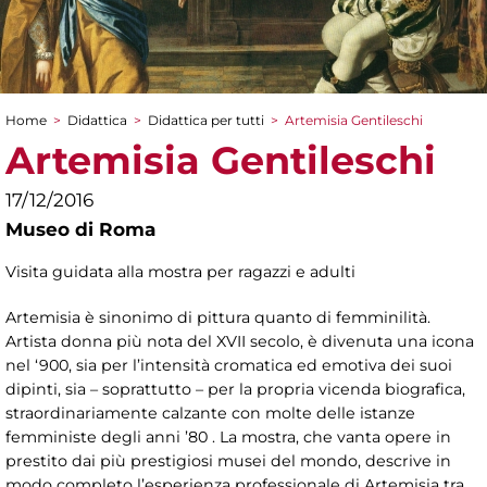
Home
>
Didattica
>
Didattica per tutti
>
Artemisia Gentileschi
Tu sei qui
Artemisia Gentileschi
17/12/2016
Museo di Roma
Visita guidata alla mostra per ragazzi e adulti
Artemisia è sinonimo di pittura quanto di femminilità.
Artista donna più nota del XVII secolo, è divenuta una icona
nel ‘900, sia per l’intensità cromatica ed emotiva dei suoi
dipinti, sia – soprattutto – per la propria vicenda biografica,
straordinariamente calzante con molte delle istanze
femministe degli anni ’80 . La mostra, che vanta opere in
prestito dai più prestigiosi musei del mondo, descrive in
modo completo l’esperienza professionale di Artemisia tra