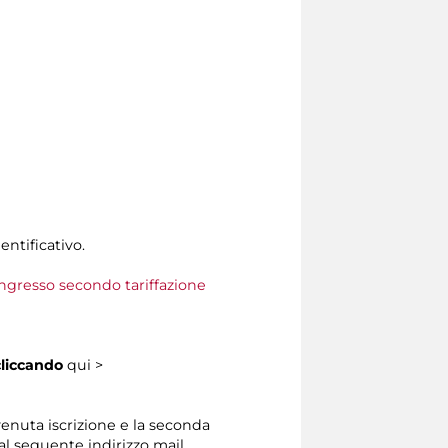
entificativo.
 ingresso secondo tariffazione
cliccando
qui >
venuta iscrizione e la seconda
dal seguente indirizzo mail