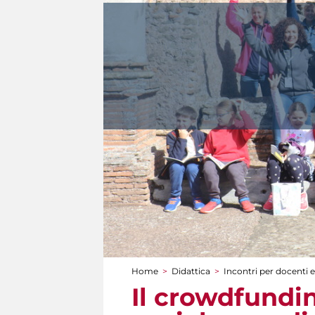
Home
>
Didattica
>
Incontri per docenti e
Tu sei qui
Il crowdfundin