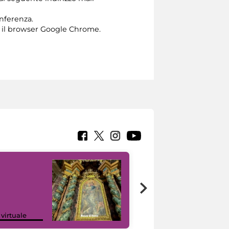
onferenza.
 il browser Google Chrome.
Google Arts &
 virtuale
Culture