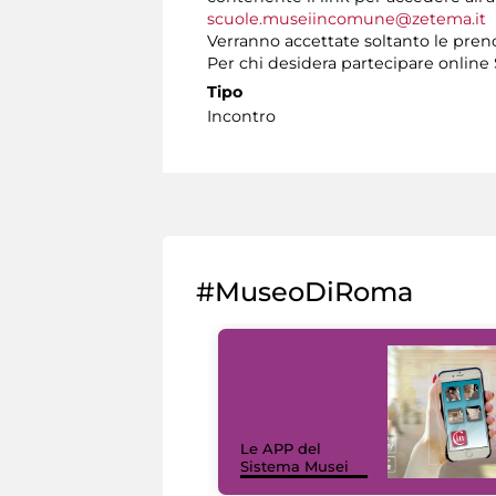
scuole.museiincomune@zetema.it
Verranno accettate soltanto le preno
Per chi desidera partecipare onlin
Tipo
Incontro
#MuseoDiRoma
Le APP del
Sistema Musei