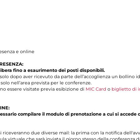
resenza e online
PRESENZA:
libera fino a esaurimento dei posti disponibili.
solo dopo aver ricevuto da parte dell’accoglienza un bollino id
 solo nell’area prevista per le conferenze.
o essere visitate previa esibizione di
MIC Card
o
biglietto di
INE:
essario compilare il modulo di prenotazione a cui si accede 
i riceveranno due diverse mail: la prima con la notifica dell'av
ula virtuale che sarà inviata il giorno stesso della conferenza 