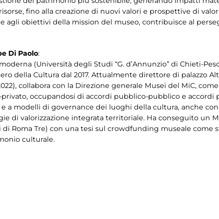
stione del patrimonio più sostenibile, generando impatti mater
sorse, fino alla creazione di nuovi valori e prospettive di valori
 e agli obiettivi della mission del museo, contribuisce al perse
pe Di Paolo
:
e moderna (Università degli Studi “G. d’Annunzio” di Chieti-Pes
tero della Cultura dal 2017. Attualmente direttore di palazzo Alt
022), collabora con la Direzione generale Musei del MiC, come 
privato, occupandosi di accordi pubblico-pubblico e accordi pu
li e a modelli di governance dei luoghi della cultura, anche con 
gie di valorizzazione integrata territoriale. Ha conseguito un
udi di Roma Tre) con una tesi sul crowdfunding museale come 
imonio culturale.