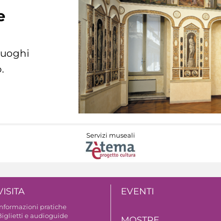
e
 luoghi
.
Servizi museali
VISITA
EVENTI
Informazioni pratiche
Biglietti e audioguide
MOSTRE