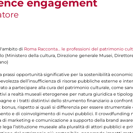
dience engagement
atore
l'ambito di
Roma Racconta… le professioni del patrimonio cult
lo (Ministero della cultura, Direzione generale Musei, Direttor
ano)
a prassi opportunità significative per la sostenibilità economi
evolezza dell’insufficienza di risorse pubbliche esterne e inter
privato a partecipare alla cura del patrimonio culturale, come sa
elativi a realtà museali eterogenee per natura giuridica e tipolog
gne e i tratti distintivi dello strumento finanziario a confron
 bonus, rispetto ai quali si differenzia per essere strumentale 
imento e di coinvolgimento di nuovi pubblici. Il crowdfunding
a di marketing e comunicazione a supporto della brand awaren
he lega l’istituzione museale alla pluralità di attori pubblici e p