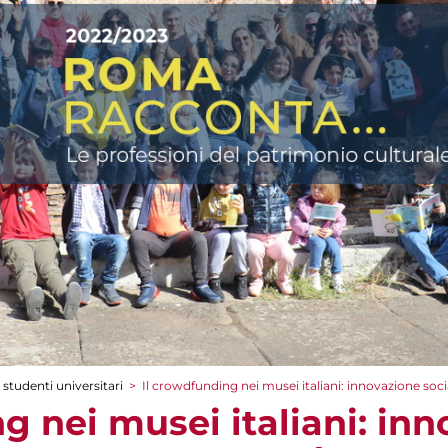
 studenti universitari
>
Il crowdfunding nei musei italiani: innovazione so
g nei musei italiani: in