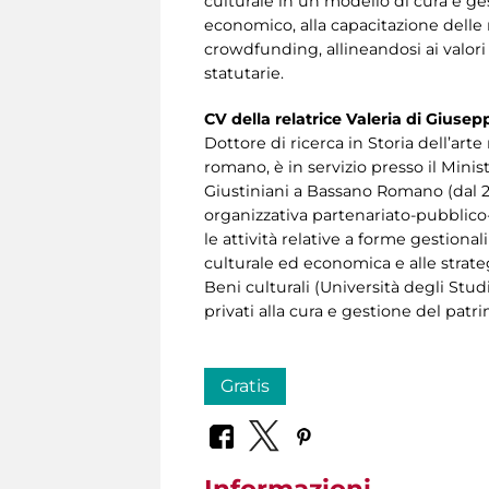
culturale in un modello di cura e ge
economico, alla capacitazione delle ri
crowdfunding, allineandosi ai valori
statutarie.
CV della relatrice Valeria di Giusep
Dottore di ricerca in Storia dell’art
romano, è in servizio presso il Minis
Giustiniani a Bassano Romano (dal 2
organizzativa partenariato-pubblico-
le attività relative a forme gestiona
culturale ed economica e alle strate
Beni culturali (Università degli St
privati alla cura e gestione del patr
Gratis
Informazioni