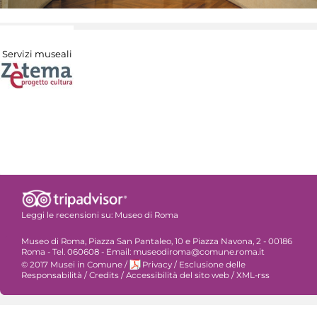
Servizi museali
Leggi le recensioni su:
Museo di Roma
Museo di Roma, Piazza San Pantaleo, 10 e Piazza Navona, 2 - 00186
Roma - Tel. 060608 - Email: museodiroma@comune.roma.it
© 2017 Musei in Comune
/
Privacy
/
Esclusione delle
Responsabilità
/
Credits
/
Accessibilità del sito web
/
XML-rss