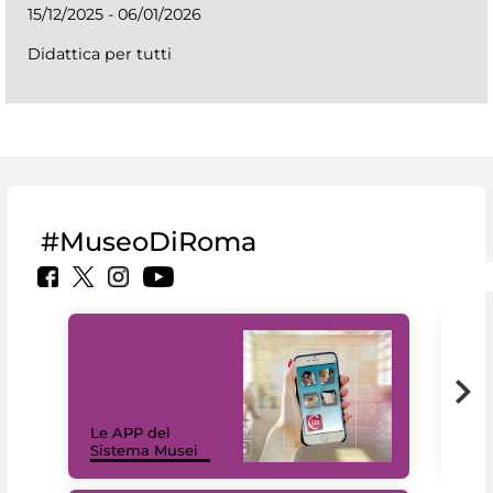
15/12/2025 - 06/01/2026
Didattica per tutti
#MuseoDiRoma
Il 
Le APP del
Mus
Sistema Musei
net