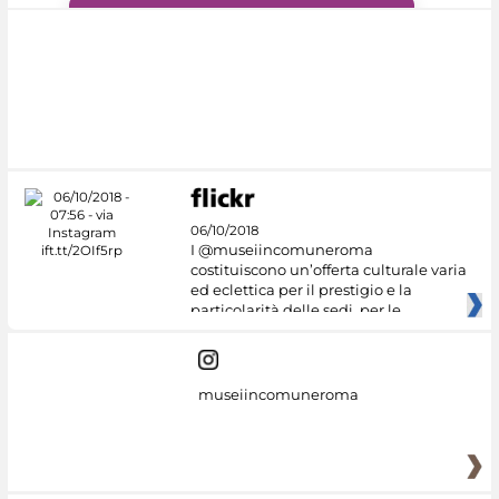
#DiscoverMiC
06/10/2018
I @museiincomuneroma
costituiscono un’offerta culturale varia
ed eclettica per il prestigio e la
particolarità delle sedi, per le
museiincomuneroma