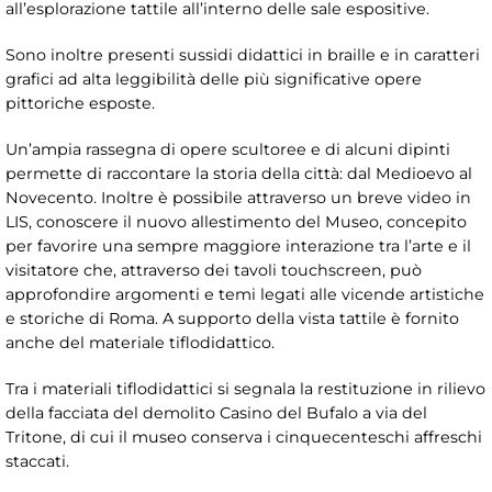
all’esplorazione tattile all’interno delle sale espositive.
Sono inoltre presenti sussidi didattici in braille e in caratteri
grafici ad alta leggibilità delle più significative opere
pittoriche esposte.
Un’ampia rassegna di opere scultoree e di alcuni dipinti
permette di raccontare la storia della città: dal Medioevo al
Novecento. Inoltre è possibile attraverso un breve video in
LIS, conoscere il nuovo allestimento del Museo, concepito
per favorire una sempre maggiore interazione tra l’arte e il
visitatore che, attraverso dei tavoli touchscreen, può
approfondire argomenti e temi legati alle vicende artistiche
e storiche di Roma. A supporto della vista tattile è fornito
anche del materiale tiflodidattico.
Tra i materiali tiflodidattici si segnala la restituzione in rilievo
della facciata del demolito Casino del Bufalo a via del
Tritone, di cui il museo conserva i cinquecenteschi affreschi
staccati.