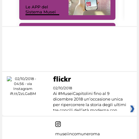
Il 
Le APP del
Mus
Sistema Musei
net
#DiscoverMiC
02/10/2018
Ai #MuseiCapitolini fino al 9
dicembre 2018 un’occasione unica
per ripercorrere la storia degli ultimi
tre concili dell’età moderna con
museiincomuneroma