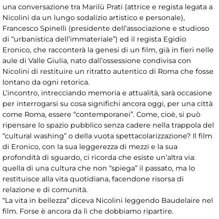
una conversazione tra Marilù Prati (attrice e regista legata a
Nicolini da un lungo sodalizio artistico e personale),
Francesco Spinelli (presidente dell’associazione e studioso
di “urbanistica dell’immateriale”) ed il regista Egidio
Eronico, che racconterà la genesi di un film, già in fieri nelle
aule di Valle Giulia, nato dall’ossessione condivisa con
Nicolini di restituire un ritratto autentico di Roma che fosse
lontano da ogni retorica.
L’incontro, intrecciando memoria e attualità, sarà occasione
per interrogarsi su cosa significhi ancora oggi, per una città
come Roma, essere “contemporanei”. Come, cioè, si può
ripensare lo spazio pubblico senza cadere nella trappola del
“cultural washing” o della vuota spettacolarizzazione? Il film
di Eronico, con la sua leggerezza di mezzi e la sua
profondità di sguardo, ci ricorda che esiste un’altra via:
quella di una cultura che non “spiega” il passato, ma lo
restituisce alla vita quotidiana, facendone risorsa di
relazione e di comunità.
“La vita in bellezza” diceva Nicolini leggendo Baudelaire nel
film. Forse è ancora da lì che dobbiamo ripartire.