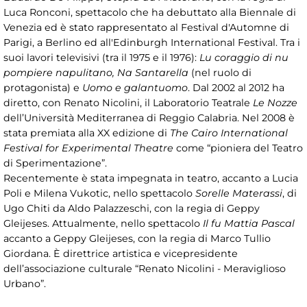
Luca Ronconi, spettacolo che ha debuttato alla Biennale di
Venezia ed è stato rappresentato al Festival d'Automne di
Parigi, a Berlino ed all'Edinburgh International Festival. Tra i
suoi lavori televisivi (tra il 1975 e il 1976):
Lu coraggio di nu
pompiere napulitano, Na Santarella
(nel ruolo di
protagonista) e
Uomo e galantuomo
. Dal 2002 al 2012 ha
diretto, con Renato Nicolini, il Laboratorio Teatrale
Le Nozze
dell’Università Mediterranea di Reggio Calabria. Nel 2008 è
stata premiata alla XX edizione di
The Cairo International
Festival for Experimental Theatre
come “pioniera del Teatro
di Sperimentazione”.
Recentemente è stata impegnata in teatro, accanto a Lucia
Poli e Milena Vukotic, nello spettacolo
Sorelle Materassi
, di
Ugo Chiti da Aldo Palazzeschi, con la regia di Geppy
Gleijeses. Attualmente, nello spettacolo
Il fu Mattia Pascal
accanto a Geppy Gleijeses, con la regia di Marco Tullio
Giordana. È direttrice artistica e vicepresidente
dell’associazione culturale “Renato Nicolini - Meraviglioso
Urbano”.