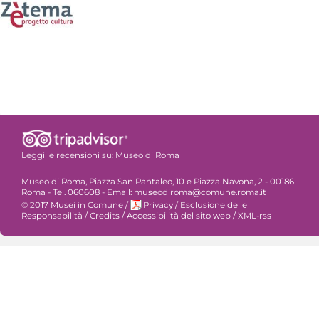
Leggi le recensioni su:
Museo di Roma
Museo di Roma, Piazza San Pantaleo, 10 e Piazza Navona, 2 - 00186
Roma - Tel. 060608 - Email: museodiroma@comune.roma.it
© 2017 Musei in Comune
/
Privacy
/
Esclusione delle
Responsabilità
/
Credits
/
Accessibilità del sito web
/
XML-rss