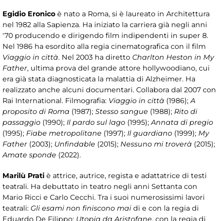
Egidio Eronico
è nato a Roma, si è laureato in Architettura
nel 1982 alla Sapienza. Ha iniziato la carriera già negli anni
'70 producendo e dirigendo film indipendenti in super 8.
Nel 1986 ha esordito alla regia cinematografica con il film
Viaggio in città
. Nel 2003 ha diretto
Charlton Heston in My
Father
, ultima prova del grande attore hollywoodiano, cui
era già stata diagnosticata la malattia di Alzheimer. Ha
realizzato anche alcuni documentari. Collabora dal 2007 con
Rai International. Filmografia:
Viaggio in città
(1986);
A
proposito di Roma
(1987);
Stesso sangue
(1988);
Rito di
passaggio
(1990);
Il pardo sul lago
(1995);
Annata di pregio
(1995);
Fiabe metropolitane
(1997);
Il guardiano
(1999);
My
Father
(2003);
Unfindable
(2015);
Nessuno mi troverà
(2015);
Amate sponde
(2022).
Marilù Prati
è attrice, autrice, regista e adattatrice di testi
teatrali. Ha debuttato in teatro negli anni Settanta con
Mario Ricci e Carlo Cecchi. Tra i suoi numerosissimi lavori
teatrali:
Gli esami non finiscono mai
di e con la regia di
Eduardo De Filippo;
Utopia da Aristofane
, con la regia di