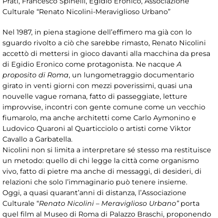
Prati, Francesco Spinelli, Egidio Eronico, Associazione
Culturale “Renato Nicolini-Meraviglioso Urbano”
Nel 1987, in piena stagione dell’effimero ma già con lo
sguardo rivolto a ciò che sarebbe rimasto, Renato Nicolini
accettò di mettersi in gioco davanti alla macchina da presa
di Egidio Eronico come protagonista. Ne nacque
A
proposito di Roma
, un lungometraggio documentario
girato in venti giorni con mezzi poverissimi, quasi una
nouvelle vague romana, fatto di passeggiate, letture
improvvise, incontri con gente comune come un vecchio
fiumarolo, ma anche architetti come Carlo Aymonino e
Ludovico Quaroni al Quarticciolo o artisti come Viktor
Cavallo a Garbatella.
Nicolini non si limita a interpretare sé stesso ma restituisce
un metodo: quello di chi legge la città come organismo
vivo, fatto di pietre ma anche di messaggi, di desideri, di
relazioni che solo l’immaginario può tenere insieme.
Oggi, a quasi quarant’anni di distanza, l’Associazione
Culturale “
Renato Nicolini – Meraviglioso Urbano”
porta
quel film al Museo di Roma di Palazzo Braschi, proponendo