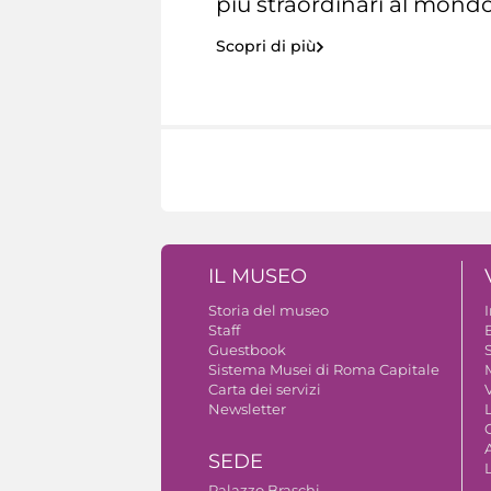
più straordinari al mondo
Scopri di più
IL MUSEO
Storia del museo
Staff
Guestbook
S
Sistema Musei di Roma Capitale
Carta dei servizi
V
Newsletter
A
SEDE
Palazzo Braschi