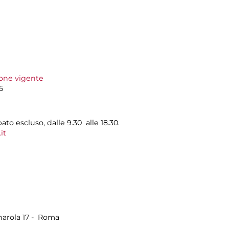
ione vigente
5
bato escluso, dalle 9.30 alle 18.30.
it
onarola 17 - Roma