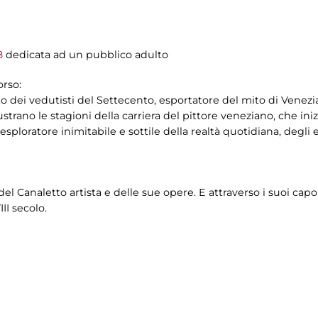
8
dedicata ad un pubblico adulto
orso:
oto dei vedutisti del Settecento, esportatore del mito di Venez
lustrano le stagioni della carriera del pittore veneziano, che 
sploratore inimitabile e sottile della realtà quotidiana, degli ef
del Canaletto artista e delle sue opere. E attraverso i suoi cap
II secolo.