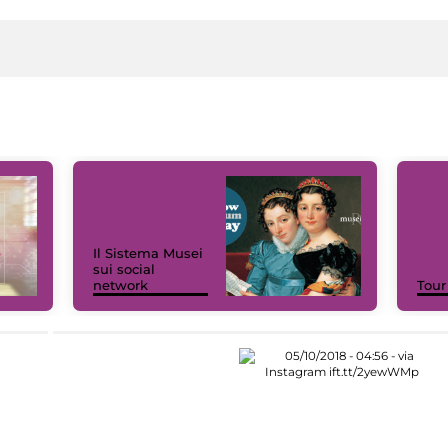
Il Sistema Musei
sui social
network
Tour