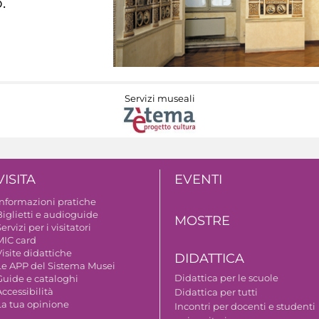
.
Servizi museali
VISITA
EVENTI
Informazioni pratiche
Biglietti e audioguide
MOSTRE
ervizi per i visitatori
MIC card
isite didattiche
DIDATTICA
Le APP del Sistema Musei
Didattica per le scuole
Guide e cataloghi
ccessibilità
Didattica per tutti
La tua opinione
Incontri per docenti e studenti