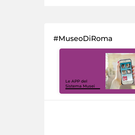
#MuseoDiRoma
Le APP del
Sistema Musei