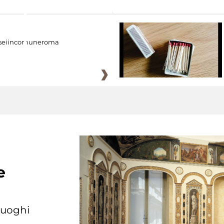
eiincomuneroma
e
 luoghi