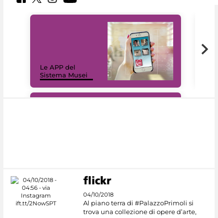
Il 
Le APP del
Mus
Sistema Musei
net
#DiscoverMiC
04/10/2018
Al piano terra di #PalazzoPrimoli si
trova una collezione di opere d’arte,