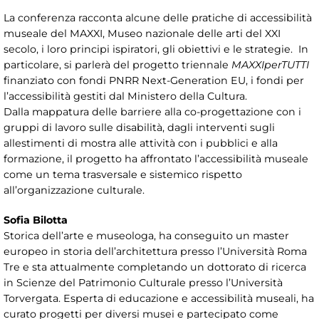
La conferenza racconta alcune delle pratiche di accessibilità
museale del MAXXI, Museo nazionale delle arti del XXI
secolo, i loro principi ispiratori, gli obiettivi e le strategie. In
particolare, si parlerà del progetto triennale
MAXXIperTUTTI
finanziato con fondi PNRR Next-Generation EU, i fondi per
l’accessibilità gestiti dal Ministero della Cultura.
Dalla mappatura delle barriere alla co-progettazione con i
gruppi di lavoro sulle disabilità, dagli interventi sugli
allestimenti di mostra alle attività con i pubblici e alla
formazione, il progetto ha affrontato l’accessibilità museale
come un tema trasversale e sistemico rispetto
all’organizzazione culturale.
Sofia Bilotta
Storica dell’arte e museologa, ha conseguito un master
europeo in storia dell’architettura presso l’Università Roma
Tre e sta attualmente completando un dottorato di ricerca
in Scienze del Patrimonio Culturale presso l’Università
Torvergata. Esperta di educazione e accessibilità museali, ha
curato progetti per diversi musei e partecipato come