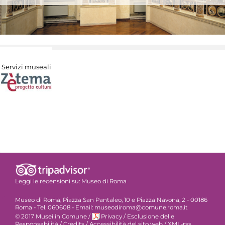
Servizi museali
Leggi le recensioni su:
Museo di Roma
Museo di Roma, Piazza San Pantaleo, 10 e Piazza Navona, 2 - 00186
Roma - Tel. 060608 - Email: museodiroma@comune.roma.it
© 2017 Musei in Comune
/
Privacy
/
Esclusione delle
Responsabilità
/
Credits
/
Accessibilità del sito web
/
XML-rss