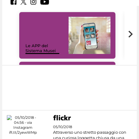
Il 
Le APP del
Mus
Sistema Musei
net
#DiscoverMiC
05/10/2018
Attraverso uno stretto passaggio con
una curiosa loggetta chiusa da una