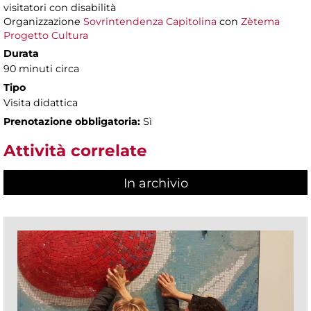
visitatori con disabilità
Organizzazione
Sovrintendenza Capitolina
con
Zètema
Progetto Cultura
Durata
90 minuti circa
Tipo
Visita didattica
Prenotazione obbligatoria:
Sì
Attività correlate
In archivio